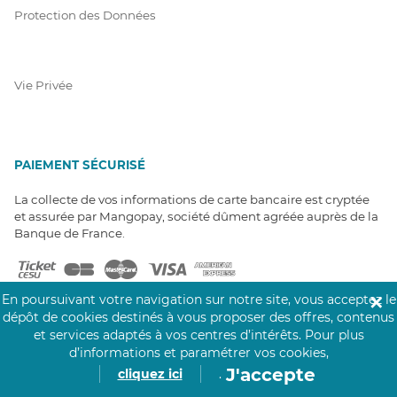
Protection des Données
Vie Privée
PAIEMENT SÉCURISÉ
La collecte de vos informations de carte bancaire est cryptée
et assurée par Mangopay, société dûment agréée auprès de la
Banque de France.
En poursuivant votre navigation sur notre site, vous acceptez le
✕
dépôt de cookies destinés à vous proposer des offres, contenus
et services adaptés à vos centres d’intérêts.
Pour plus
d’informations et paramétrer vos cookies,
NOS PARTENAIRES
J'accepte
cliquez ici
.
Click&Care est soutenu par les Groupes