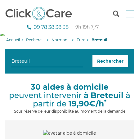
T
o
g
09 78 38 38 38
— 9h-19h 7j/7
g
l
Accueil
Recherche aide à domicile
Normandie
Eure
Breteuil
e
n
a
Rechercher
v
i
g
a
30 aides à domicile
t
peuvent intervenir
à Breteuil
à
i
o
*
partir de
19,90€/h
n
Sous réserve de leur disponibilité au moment de la demande