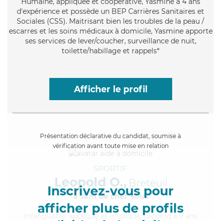
Humaine
, appliquée et coopérative, Yasmine a 4 ans
d'expérience et possède un BEP Carrières Sanitaires et
Sociales (CSS). Maitrisant bien les troubles de la peau /
escarres et les soins médicaux à domicile, Yasmine apporte
ses services de lever/coucher, surveillance de nuit,
toilette/habillage et rappels*
Afficher le profil
Présentation déclarative du candidat, soumise à
vérification avant toute mise en relation
SPORTIF
Leopold O.,
Breteuil
Inscrivez-vous pour
à 5km de chez Vous
afficher plus de profils
Infatiguable
, appliqué et impliqué, Leopold a 9 ans