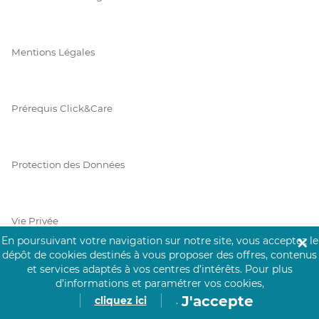
Mentions Légales
Prérequis Click&Care
Protection des Données
Vie Privée
En poursuivant votre navigation sur notre site, vous acceptez le
✕
dépôt de cookies destinés à vous proposer des offres, contenus
et services adaptés à vos centres d’intérêts.
Pour plus
d’informations et paramétrer vos cookies,
PAIEMENT SÉCURISÉ
J'accepte
cliquez ici
.
La collecte de vos informations de carte bancaire est cryptée