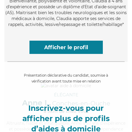
Bienveillante
, polyvalente et volontaire, Claudia a 4 ans
d'expérience et possède un diplôme d'Etat d'aide-soignant
(AS). Maitrisant bien les troubles neurologiques et les soins
médicaux à domicile, Claudia apporte ses services de
rappels, activités, lessive/repassage et toilette/habillage*
Afficher le profil
Présentation déclarative du candidat, soumise à
vérification avant toute mise en relation
ÉLÉGANTE
Anne I.,
Conches-en-Ouche
Inscrivez-vous pour
à 5km de chez Vous
afficher plus de profils
Altruiste
, fiable et infatiguable, Anne a 10 ans d'expérience
d’aides à domicile
et possède un diplôme d'Assistante De Vie Dépendance