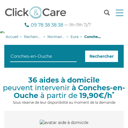
T
o
g
09 78 38 38 38
— 9h-19h 7j/7
g
l
Accueil
Recherche aide à domicile
Normandie
Eure
Conches-en-Ouche
e
n
a
Rechercher
v
i
g
a
36 aides à domicile
t
peuvent intervenir
à Conches-en-
i
o
*
Ouche
à partir de
19,90€/h
n
Sous réserve de leur disponibilité au moment de la demande