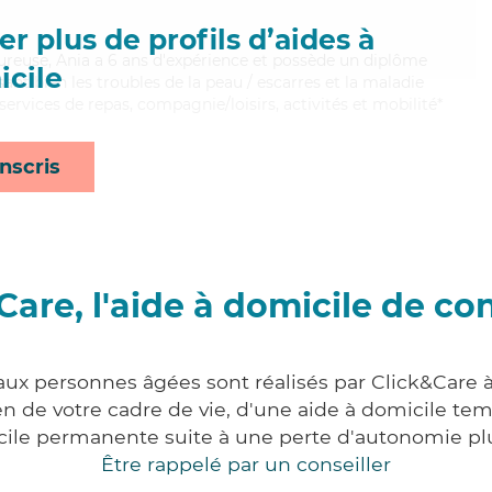
r plus de profils d’aides à
leureuse, Ania a 6 ans d'expérience et possède un diplôme
cile
isant bien les troubles de la peau / escarres et la maladie
services de repas, compagnie/loisirs, activités et mobilité*
nscris
Care, l'aide à domicile de co
 aux personnes âgées sont réalisés par Click&Care 
 de votre cadre de vie, d'une aide à domicile tem
cile permanente suite à une perte d'autonomie pl
Être rappelé par un conseiller