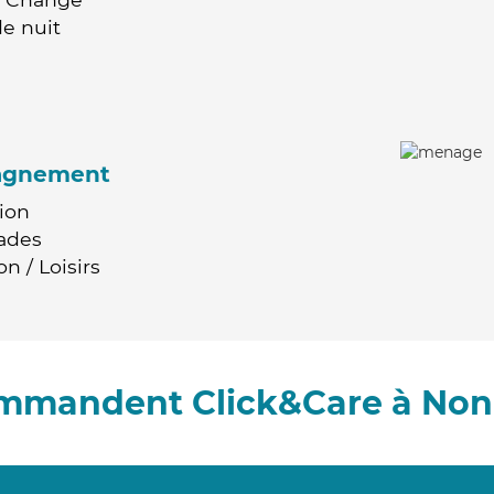
e nuit
agnement
ion
ades
n / Loisirs
ommandent Click&Care à No