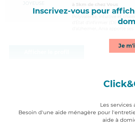
JOYEUSE
à 5km de chez Vous
Inscrivez-vous pour affiche
Polyvalente
, intuitive et cha
domi
d'Etat d'infirmier (DEI). Maitr
d'alzheimer, Ania apporte ses 
Je m'i
Afficher le profil
Click&
Les services
Besoin d'une aide ménagère pour l'entretien
aide à domi