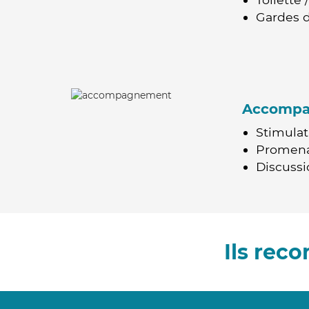
Gardes d
Accomp
Stimulat
Promen
Discussio
Ils rec