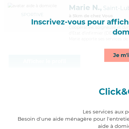
Marie N.,
Saint-Lu
SPORTIVE
à 5km de chez Vous
Inscrivez-vous pour affiche
Coopérative
, soigneuse et dy
domi
d'Etat d'infirmier (DEI). Maitri
Marie apporte ses services de s
Je m'i
Afficher le profil
Click&
Les services aux 
Besoin d'une aide ménagère pour l'entretien
aide à domi