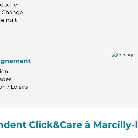
Coucher
 / Change
e nuit
agnement
ion
ades
n / Loisirs
ndent Click&Care à Marcilly