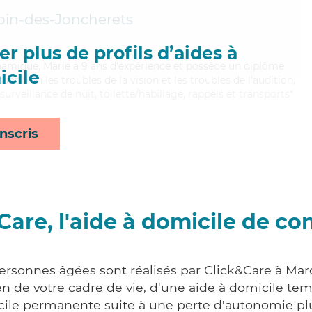
bin-des-Joncherets
r plus de profils d’aides à
namique, Marie a 9 ans d'expérience et possède un diplôme
cile
sant bien les troubles de la vision et les troubles de l'audition,
urveillance de nuit, toilette/habillage, rappels et transports*
nscris
Care, l'aide à domicile de co
personnes âgées sont réalisés par Click&Care à Mar
 de votre cadre de vie, d'une aide à domicile tem
cile permanente suite à une perte d'autonomie pl