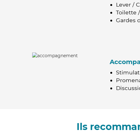
Lever / 
Toilette
Gardes d
Accomp
Stimulat
Promen
Discussio
Ils recomma