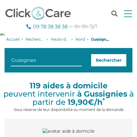
T
o
g
09 78 38 38 38
— 9h-19h 7j/7
g
l
Accueil
Recherche aide à domicile
Hauts-de-France
Nord
Gussignies
e
n
a
Rechercher
v
i
g
a
119 aides à domicile
t
peuvent intervenir
à Gussignies
à
i
o
*
partir de
19,90€/h
n
Sous réserve de leur disponibilité au moment de la demande