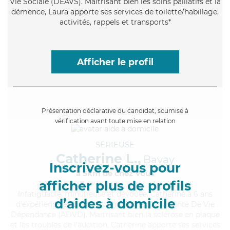
Vie Sociale (DEAVS). Maitrisant bien les soins palliatifs et la
démence, Laura apporte ses services de toilette/habillage,
activités, rappels et transports*
Afficher le profil
Présentation déclarative du candidat, soumise à
vérification avant toute mise en relation
SÉRIEUSE
Catherine L.,
Bavay
Inscrivez-vous pour
à 5km de chez Vous
afficher plus de profils
Infatiguable
, minutieuse et dévouée, Catherine a 6 ans
d’aides à domicile
d'expérience et possède un diplôme d'Assistante De Vie
Dépendance (ADVD). Maitrisant bien la sclérose en plaque
et les troubles de l'audition, Catherine apporte ses services