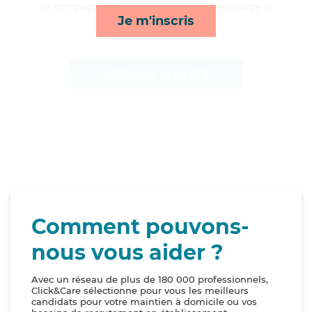
de compagnie/loisirs, repas, lessive/repassage et
Je m'inscris
toilette/habillage*
Afficher le profil
Comment pouvons-
nous vous aider ?
Avec un réseau de plus de 180 000 professionnels,
Click&Care sélectionne pour vous les meilleurs
candidats pour votre maintien à domicile ou vos