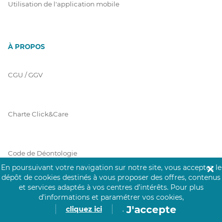
Utilisation de l'application mobile
À PROPOS
CGU / GGV
Charte Click&Care
Code de Déontologie
En poursuivant votre navigation sur notre site, vous acceptez le
✕
dépôt de cookies destinés à vous proposer des offres, contenus
et services adaptés à vos centres d’intérêts.
Pour plus
Mentions Légales
d’informations et paramétrer vos cookies,
J'accepte
cliquez ici
.