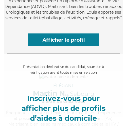
d'expérience et possède un diplôme d'Assistante De Vie
Dépendance (ADVD). Maitrisant bien les troubles rénaux ou
urologiques et les troubles de l'audition, Louis apporte ses
services de toilette/habillage, activités, ménage et rappels*
Afficher le profil
Présentation déclarative du candidat, soumise à
vérification avant toute mise en relation
ÉLÉGANT
Martin N.,
Sebourg
Inscrivez-vous pour
à 5km de chez Vous
afficher plus de profils
Énergique
, altruiste et flexible, Martin a 11 ans d'expérience
d’aides à domicile
et possède un diplôme d'Etat d'aide-soignant (AS).
Maitrisant bien les soins médicaux à domicile et le HIV /