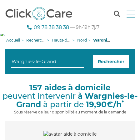
T
o
g
09 78 38 38 38
— 9h-19h 7j/7
g
l
Accueil
Recherche aide à domicile
Hauts-de-France
Nord
Wargnies-le-Grand
e
n
a
Rechercher
v
i
g
a
157 aides à domicile
t
peuvent intervenir
à Wargnies-le-
i
o
*
Grand
à partir de
19,90€/h
n
Sous réserve de leur disponibilité au moment de la demande