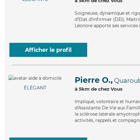
à 5km de chez Vous
Soigneuse
, dynamique et rig
d'Etat d'infirmier (DEI). Maitr
Léonore apporte ses services d
Afficher le profil
Pierre O.,
Quarou
ÉLÉGANT
à 5km de chez Vous
Impliqué
, volontaire et humai
d'Assistante De Vie aux Famill
la sclérose latérale amyotroph
activités, rappels et compagni