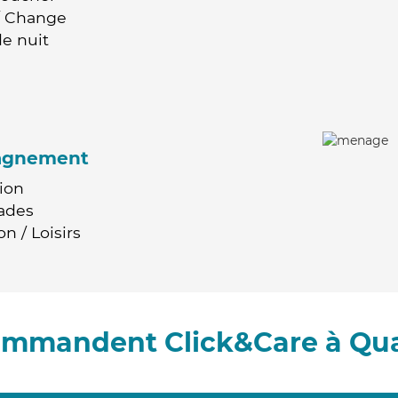
 / Change
e nuit
agnement
ion
ades
n / Loisirs
commandent Click&Care à Qu