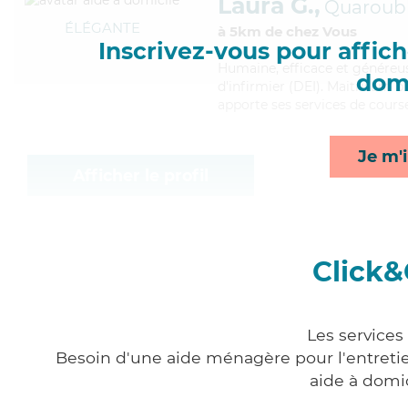
Laura G.,
Quaroub
ÉLÉGANTE
à 5km de chez Vous
Inscrivez-vous pour affiche
Humaine
, efficace et génére
domi
d'infirmier (DEI). Maitrisant 
apporte ses services de course
Je m'i
Afficher le profil
Click&
Les services
Besoin d'une aide ménagère pour l'entretien
aide à domi