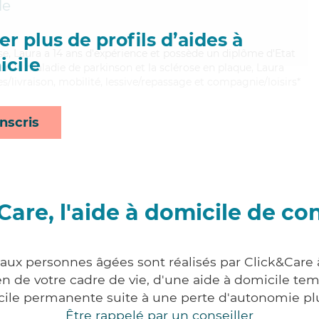
le
r plus de profils d’aides à
use, Laura a 14 ans d'expérience et possède un diplôme d'Etat
cile
bien la maladie de parkinson et la sclérose en plaque, Laura
s/livraison, mobilité, lessive/repassage et compagnie/loisirs*
nscris
Care, l'aide à domicile de co
 aux personnes âgées sont réalisés par Click&Care
 de votre cadre de vie, d'une aide à domicile tem
cile permanente suite à une perte d'autonomie pl
Être rappelé par un conseiller