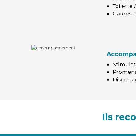
Toilette
Gardes d
Accomp
Stimulat
Promen
Discussio
Ils re