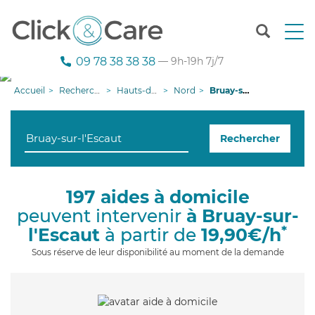
T
o
g
09 78 38 38 38
— 9h-19h 7j/7
g
l
Accueil
Recherche aide à domicile
Hauts-de-France
Nord
Bruay-sur-l'Escaut
e
n
a
Rechercher
v
i
g
a
197 aides à domicile
t
peuvent intervenir
à Bruay-sur-
i
o
*
l'Escaut
à partir de
19,90€/h
n
Sous réserve de leur disponibilité au moment de la demande