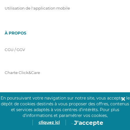
Utilisation de l'application mobile
À PROPOS
CGU / GGV
Charte Click&Care
Code de Déontologie
En poursuivant votre navigation sur notre site, vous acceptez le
✕
dépôt de cookies destinés à vous proposer des offres, contenus
et services adaptés à vos centres d’intérêts.
Pour plus
d’informations et paramétrer vos cookies,
Mentions Légales
J'accepte
cliquez ici
.