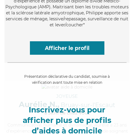
d'expérience et possède un diplôme d'Aide Médico-
Psychologique (AMP). Maitrisant bien les troubles moteurs
et la sclérose latérale amyotrophique, Philippe apporte ses
services de ménage, lessive/repassage, surveillance de nuit
et lever/coucher*
Afficher le profil
Présentation déclarative du candidat, soumise à
vérification avant toute mise en relation
JOYEUSE
Aurélie N.,
Bruay-sur-l'Escaut
Inscrivez-vous pour
à 5km de chez Vous
afficher plus de profils
Communicative
, humaine et dynamique, Aurélie a 23 ans
d’aides à domicile
d'expérience et possède un diplôme d'Etat d'aide-soignant