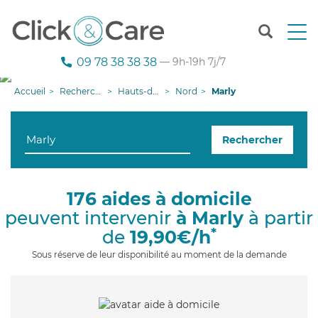
T
o
g
09 78 38 38 38
— 9h-19h 7j/7
g
l
Accueil
Recherche aide à domicile
Hauts-de-France
Nord
Marly
e
n
a
Rechercher
v
i
g
a
176 aides à domicile
t
peuvent intervenir
à Marly
à partir
i
o
*
de
19,90€/h
n
Sous réserve de leur disponibilité au moment de la demande