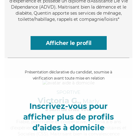
d'expérience et possède un diplôme d'Assistante De Vie
Dépendance (ADVD). Maitrisant bien la démence et le
diabète, Quentin apporte ses services de ménage,
toilette/habillage, rappels et compagnie/loisirs*
Afficher le profil
Présentation déclarative du candidat, soumise à
vérification avant toute mise en relation
SPORTIVE
Victoria G.,
Marly
Inscrivez-vous pour
à 5km de chez Vous
afficher plus de profils
Fiable
, ponctuelle et coopérative, Victoria a 8 ans
d’aides à domicile
d'expérience et possède un BEP Carrières Sanitaires et
Sociales (CSS). Maitrisant bien la convalescence