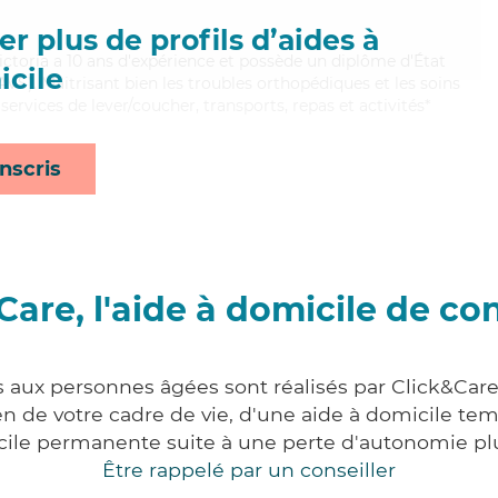
r plus de profils d’aides à
Victoria a 10 ans d'expérience et possède un diplôme d'État
cile
EAVS). Maitrisant bien les troubles orthopédiques et les soins
s services de lever/coucher, transports, repas et activités*
nscris
Care, l'aide à domicile de co
s aux personnes âgées sont réalisés par Click&Car
 de votre cadre de vie, d'une aide à domicile tem
cile permanente suite à une perte d'autonomie pl
Être rappelé par un conseiller