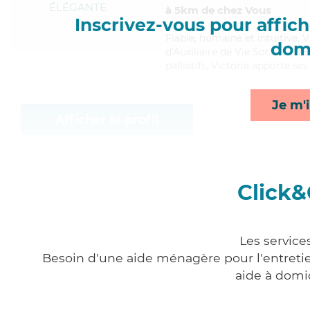
ÉLÉGANTE
à 5km de chez Vous
Inscrivez-vous pour affiche
Fiable
, humaine et intuitive, 
domi
d'Auxiliaire de Vie Sociale (D
palliatifs, Victoria apporte se
Je m'i
Afficher le profil
Click&
Les service
Besoin d'une aide ménagère pour l'entretien
aide à domi