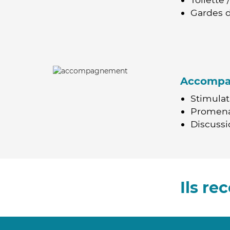
Gardes d
Accomp
Stimulat
Promen
Discussio
Ils r