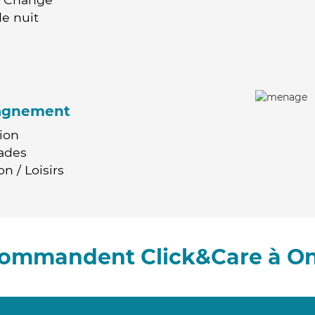
e nuit
agnement
ion
ades
n / Loisirs
ecommandent Click&Care à O