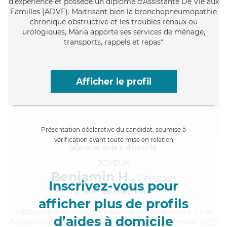
d'expérience et possède un diplôme d'Assistante De Vie aux
Familles (ADVF). Maitrisant bien la bronchopneumopathie
chronique obstructive et les troubles rénaux ou
urologiques, Maria apporte ses services de ménage,
transports, rappels et repas*
Afficher le profil
Présentation déclarative du candidat, soumise à
vérification avant toute mise en relation
JOYEUX
Benjamin H.,
Crespin
Inscrivez-vous pour
à 5km de chez Vous
afficher plus de profils
Infatiguable
, minutieux et chaleureux, Benjamin a 7 ans
d’aides à domicile
d'expérience et possède un diplôme d'Etat d'infirmier (DEI).