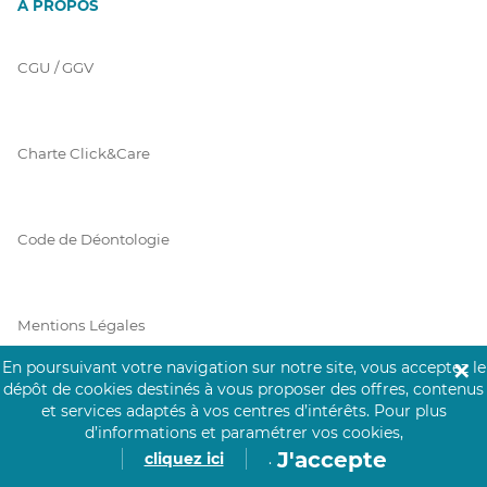
À PROPOS
CGU / GGV
Charte Click&Care
Code de Déontologie
Mentions Légales
En poursuivant votre navigation sur notre site, vous acceptez le
✕
dépôt de cookies destinés à vous proposer des offres, contenus
et services adaptés à vos centres d’intérêts.
Pour plus
Prérequis Click&Care
d’informations et paramétrer vos cookies,
J'accepte
cliquez ici
.