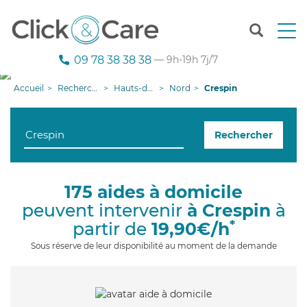
T
o
g
09 78 38 38 38
— 9h-19h 7j/7
g
l
Accueil
Recherche aide à domicile
Hauts-de-France
Nord
Crespin
e
n
a
Rechercher
v
i
g
a
175 aides à domicile
t
peuvent intervenir
à Crespin
à
i
o
*
partir de
19,90€/h
n
Sous réserve de leur disponibilité au moment de la demande