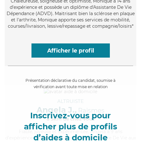
Chaleureuse
, soigneuse et optimiste, Monique a 14 ans
d'expérience et possède un diplôme d'Assistante De Vie
Dépendance (ADVD). Maitrisant bien la sclérose en plaque
et l'arthrite, Monique apporte ses services de mobilité,
courses/livraison, lessive/repassage et compagnie/loisirs*
Afficher le profil
Présentation déclarative du candidat, soumise à
vérification avant toute mise en relation
ALTRUISTE
Angela J.,
Raismes
Inscrivez-vous pour
à 5km de chez Vous
afficher plus de profils
Fiable
, joyeuse et expérimentée, Angela a 9 ans
d’aides à domicile
d'expérience et possède un diplôme d'Assistante De Vie aux