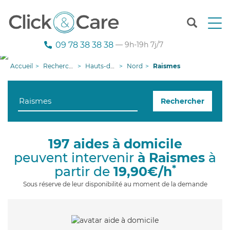
T
o
g
09 78 38 38 38
— 9h-19h 7j/7
g
l
Accueil
Recherche aide à domicile
Hauts-de-France
Nord
Raismes
e
n
a
Rechercher
v
i
g
a
197 aides à domicile
t
peuvent intervenir
à Raismes
à
i
o
*
partir de
19,90€/h
n
Sous réserve de leur disponibilité au moment de la demande