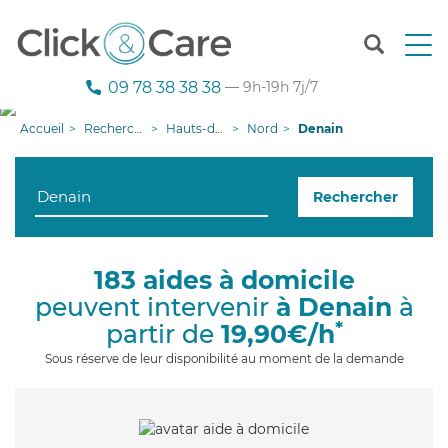
T
o
g
09 78 38 38 38
— 9h-19h 7j/7
g
l
Accueil
Recherche aide à domicile
Hauts-de-France
Nord
Denain
e
n
a
Rechercher
v
i
g
a
183 aides à domicile
t
peuvent intervenir
à Denain
à
i
o
*
partir de
19,90€/h
n
Sous réserve de leur disponibilité au moment de la demande