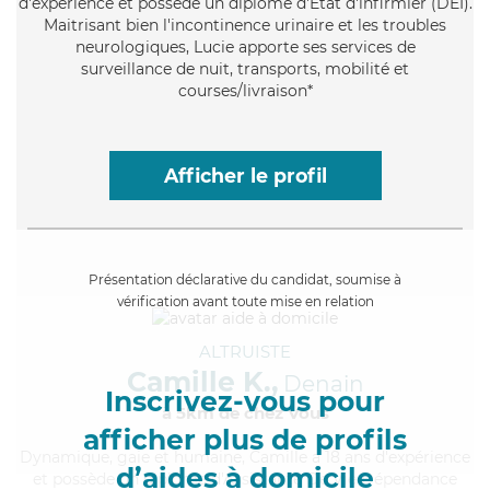
d'expérience et possède un diplôme d'Etat d'infirmier (DEI).
Maitrisant bien l'incontinence urinaire et les troubles
neurologiques, Lucie apporte ses services de
surveillance de nuit, transports, mobilité et
courses/livraison*
Afficher le profil
Présentation déclarative du candidat, soumise à
vérification avant toute mise en relation
ALTRUISTE
Camille K.,
Denain
Inscrivez-vous pour
à 5km de chez Vous
afficher plus de profils
Dynamique
, gaie et humaine, Camille a 18 ans d'expérience
d’aides à domicile
et possède un diplôme d'Assistante De Vie Dépendance