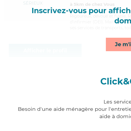
SÉRIEUX
à 5km de chez Vous
Inscrivez-vous pour affiche
Rigoureux
, dévoué et fiable,
domi
d'infirmier (DEI). Maitrisant 
ses services de transports, toi
Je m'i
Afficher le profil
Click&
Les servic
Besoin d'une aide ménagère pour l'entretien
aide à domi