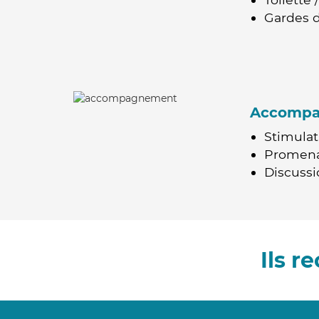
Gardes d
Accomp
Stimulat
Promen
Discussio
Ils 