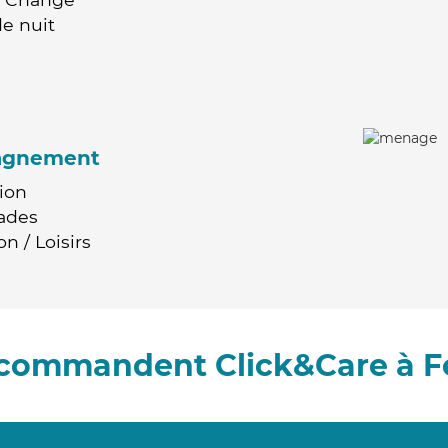
e nuit
agnement
ion
ades
n / Loisirs
recommandent Click&Care à F