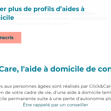
r plus de profils d’aides à
 René a 20 ans d'expérience et possède un diplôme d'Etat
cile
bien la démence et les troubles cardiovasculaires, René apporte
lette/habillage, activités et lever/coucher*
nscris
Care, l'aide à domicile de co
es aux personnes âgées sont réalisés par Click&Car
 de votre cadre de vie, d'une aide à domicile tem
cile permanente suite à une perte d'autonomie pl
Être rappelé par un conseiller