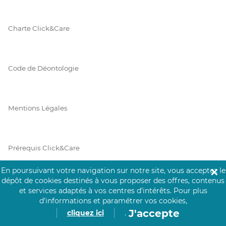
Charte Click&Care
Code de Déontologie
Mentions Légales
Prérequis Click&Care
En poursuivant votre navigation sur notre site, vous acceptez le
✕
dépôt de cookies destinés à vous proposer des offres, contenus
Protection des Données
et services adaptés à vos centres d’intérêts.
Pour plus
d’informations et paramétrer vos cookies,
J'accepte
cliquez ici
.