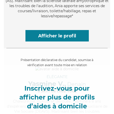
(AS). Maitrisant bien la sclérose latérale amyotrophique et
les troubles de l'audition, Ania apporte ses services de
courses/livraison, toilette/habillage, repas et
lessive/repassage*
Afficher le profil
Présentation déclarative du candidat, soumise à
vérification avant toute mise en relation
ÉLÉGANTE
Yasmine V.,
Denain
Inscrivez-vous pour
à 5km de chez Vous
afficher plus de profils
Chaleureuse
, joyeuse et dévouée, Yasmine a 8 ans
d’aides à domicile
d'expérience et possède un diplôme d'État d'Auxiliaire de
Vie Sociale (DEAVS). Maitrisant bien les troubles