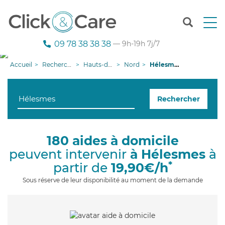
T
o
g
09 78 38 38 38
— 9h-19h 7j/7
g
l
Accueil
Recherche aide à domicile
Hauts-de-France
Nord
Hélesmes
e
n
a
Rechercher
v
i
g
a
180 aides à domicile
t
peuvent intervenir
à Hélesmes
à
i
o
*
partir de
19,90€/h
n
Sous réserve de leur disponibilité au moment de la demande