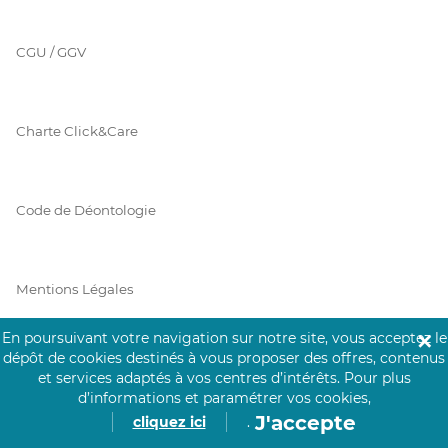
CGU / GGV
Charte Click&Care
Code de Déontologie
Mentions Légales
En poursuivant votre navigation sur notre site, vous acceptez le
✕
dépôt de cookies destinés à vous proposer des offres, contenus
Prérequis Click&Care
et services adaptés à vos centres d’intérêts.
Pour plus
d’informations et paramétrer vos cookies,
J'accepte
cliquez ici
.
Protection des Données