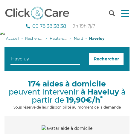
T
o
g
09 78 38 38 38
— 9h-19h 7j/7
g
l
Accueil
Recherche aide à domicile
Hauts-de-France
Nord
Haveluy
e
n
a
Rechercher
v
i
g
a
174 aides à domicile
t
peuvent intervenir
à Haveluy
à
i
o
*
partir de
19,90€/h
n
Sous réserve de leur disponibilité au moment de la demande