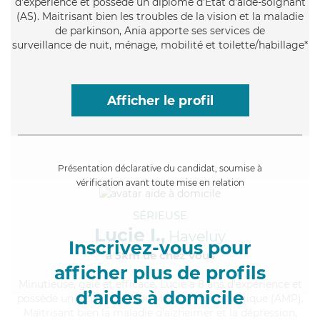
d'expérience et possède un diplôme d'Etat d'aide-soignant
(AS). Maitrisant bien les troubles de la vision et la maladie
de parkinson, Ania apporte ses services de
surveillance de nuit, ménage, mobilité et toilette/habillage*
Afficher le profil
Présentation déclarative du candidat, soumise à
vérification avant toute mise en relation
SÉRIEUSE
Lucie I.,
Haveluy
Inscrivez-vous pour
à 5km de chez Vous
afficher plus de profils
Minutieuse
, gaie et efficace, Lucie a 8 ans d'expérience et
d’aides à domicile
possède un diplôme d'Aide Médico-Psychologique (AMP).
Maitrisant bien la maladie d'alzheimer et la dépression,