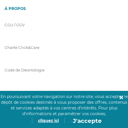
À PROPOS
CGU / GGV
Charte Click&Care
Code de Déontologie
Mentions Légales
En poursuivant votre navigation sur notre site, vous acceptez le
✕
dépôt de cookies destinés à vous proposer des offres, contenus
et services adaptés à vos centres d’intérêts.
Pour plus
d’informations et paramétrer vos cookies,
Prérequis Click&Care
J'accepte
cliquez ici
.