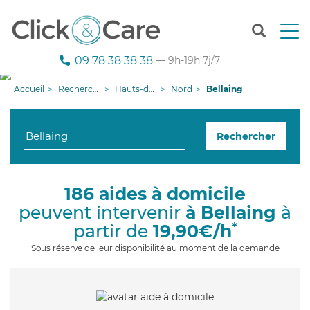
T
o
g
09 78 38 38 38
— 9h-19h 7j/7
g
l
Accueil
Recherche aide à domicile
Hauts-de-France
Nord
Bellaing
e
n
a
Rechercher
v
i
g
a
186 aides à domicile
t
peuvent intervenir
à Bellaing
à
i
o
*
partir de
19,90€/h
n
Sous réserve de leur disponibilité au moment de la demande