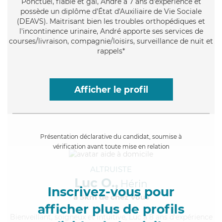
Ponctuel
, fiable et gai, André a 7 ans d'expérience et
possède un diplôme d'État d'Auxiliaire de Vie Sociale
(DEAVS). Maitrisant bien les troubles orthopédiques et
l'incontinence urinaire, André apporte ses services de
courses/livraison, compagnie/loisirs, surveillance de nuit et
rappels*
Afficher le profil
Présentation déclarative du candidat, soumise à
vérification avant toute mise en relation
ALTRUISTE
Luc O.,
Hérin
Inscrivez-vous pour
à 5km de chez Vous
afficher plus de profils
Bienveillant
, soigneux et intuitive, Luc a 8 ans d'expérience