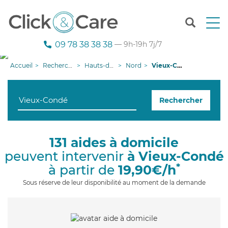
T
o
g
09 78 38 38 38
— 9h-19h 7j/7
g
l
Accueil
Recherche aide à domicile
Hauts-de-France
Nord
Vieux-Condé
e
n
a
Rechercher
v
i
g
a
131 aides à domicile
t
peuvent intervenir
à Vieux-Condé
i
o
*
à partir de
19,90€/h
n
Sous réserve de leur disponibilité au moment de la demande