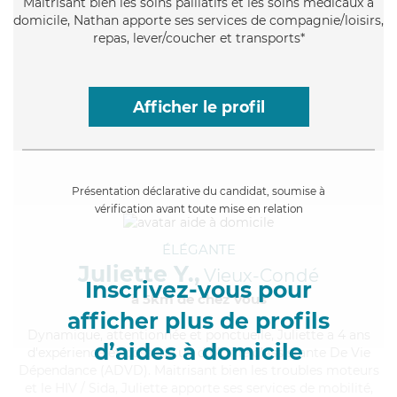
Maitrisant bien les soins palliatifs et les soins médicaux à
domicile, Nathan apporte ses services de compagnie/loisirs,
repas, lever/coucher et transports*
Afficher le profil
Présentation déclarative du candidat, soumise à
vérification avant toute mise en relation
ÉLÉGANTE
Juliette Y.,
Vieux-Condé
Inscrivez-vous pour
à 5km de chez Vous
afficher plus de profils
Dynamique
, attentionnée et ponctuelle, Juliette a 4 ans
d’aides à domicile
d'expérience et possède un diplôme d'Assistante De Vie
Dépendance (ADVD). Maitrisant bien les troubles moteurs
et le HIV / Sida, Juliette apporte ses services de mobilité,