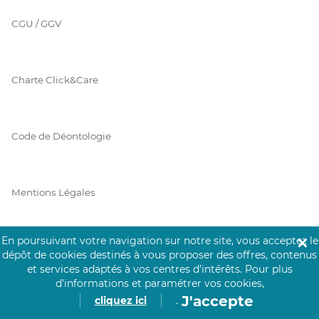
CGU / GGV
Charte Click&Care
Code de Déontologie
Mentions Légales
En poursuivant votre navigation sur notre site, vous acceptez le
✕
Prérequis Click&Care
dépôt de cookies destinés à vous proposer des offres, contenus
et services adaptés à vos centres d’intérêts.
Pour plus
d’informations et paramétrer vos cookies,
J'accepte
cliquez ici
.
Protection des Données