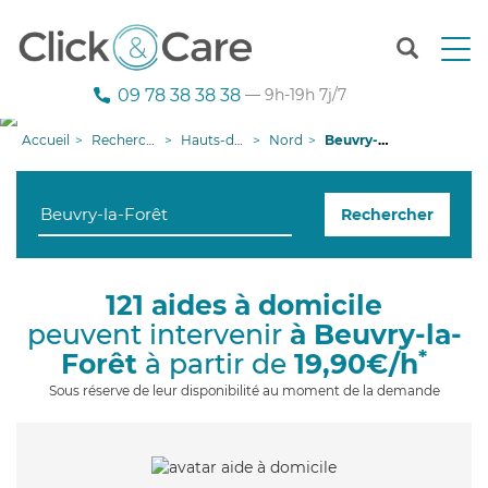
T
o
g
09 78 38 38 38
— 9h-19h 7j/7
g
l
Accueil
Recherche aide à domicile
Hauts-de-France
Nord
Beuvry-la-Forêt
e
n
a
Rechercher
v
i
g
a
121 aides à domicile
t
peuvent intervenir
à Beuvry-la-
i
o
*
Forêt
à partir de
19,90€/h
n
Sous réserve de leur disponibilité au moment de la demande