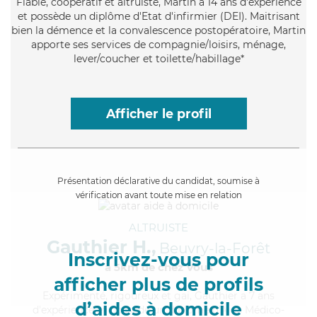
Fiable
, coopératif et altruiste, Martin a 14 ans d'expérience
et possède un diplôme d'Etat d'infirmier (DEI). Maitrisant
bien la démence et la convalescence postopératoire, Martin
apporte ses services de compagnie/loisirs, ménage,
lever/coucher et toilette/habillage*
Afficher le profil
Présentation déclarative du candidat, soumise à
vérification avant toute mise en relation
ALTRUISTE
Gauthier H.,
Beuvry-la-Forêt
Inscrivez-vous pour
à 5km de chez Vous
afficher plus de profils
Expérimenté
, rigoureux et gai, Gauthier a 7 ans
d’aides à domicile
d'expérience et possède un diplôme d'Aide Médico-