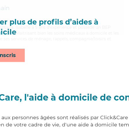
ain
r plus de profils d’aides à
lontaire, Isabelle a 5 ans d'expérience et possède un BEP
cile
es (CSS). Maitrisant bien les soins médicaux à domicile et les
orte ses services de ménage, rappels, compagnie/loisirs et
nscris
Care, l'aide à domicile de co
s aux personnes âgées sont réalisés par Click&Care
 de votre cadre de vie, d'une aide à domicile tem