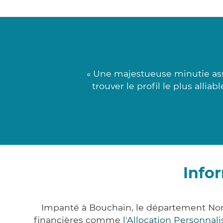
« Une majestueuse minutie ass
trouver le profil le plus alli
Info
Impanté à Bouchain, le département Nor
financières comme
l'Allocation Personna