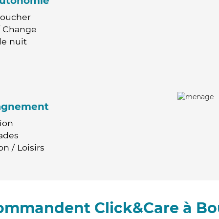
'autonomie
Coucher
 / Change
e nuit
agnement
ion
ades
n / Loisirs
commandent Click&Care à B