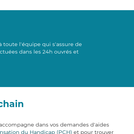
toute l'équipe qui s'assure de
fectuées dans les 24h ouvrés et
chain
us accompagne dans vos demandes d'aides
nsation du Handicap (PCH)
et pour trouver