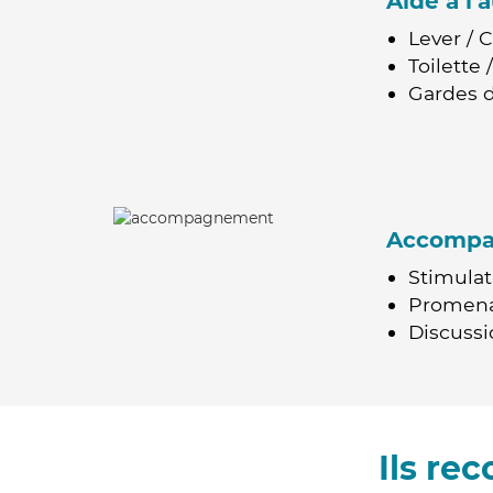
Aide à l
Lever / 
Toilette
Gardes d
Accomp
Stimulat
Promen
Discussio
Ils re