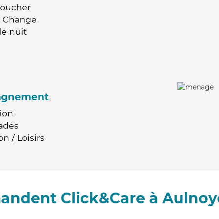
Coucher
 / Change
e nuit
agnement
ion
ades
n / Loisirs
andent Click&Care à Aulno