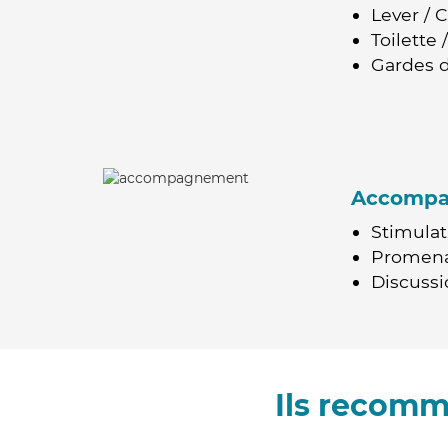
Lever / 
Toilette
Gardes d
Accomp
Stimulat
Promen
Discussio
Ils recomm