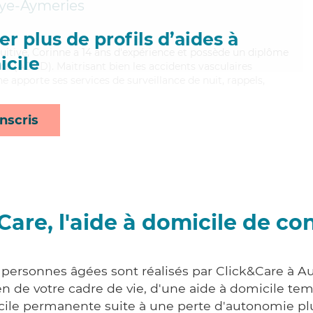
ye-Aymeries
r plus de profils d’aides à
ntuitive, Corinne a 14 ans d'expérience et possède un diplôme
cile
e (ADVD). Maitrisant bien les accidents vasculaires
ne apporte ses services de surveillance de nuit, rappels,
nscris
Care, l'aide à domicile de co
x personnes âgées sont réalisés par Click&Care à A
 de votre cadre de vie, d'une aide à domicile tem
cile permanente suite à une perte d'autonomie pl