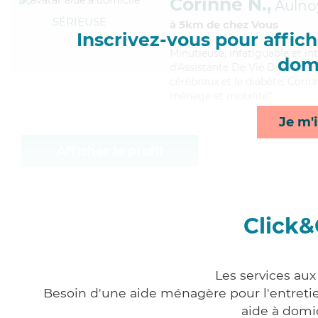
Corinne N.,
Aulno
SÉRIEUSE
à 5km de chez Vous
Inscrivez-vous pour affiche
Minutieuse
, infatiguable et i
domi
d'Assistante De Vie Dépendanc
cérébraux et le diabète, Corin
ménage et mobilité*
Je m'i
Afficher le profil
Click&
Les services au
Besoin d'une aide ménagère pour l'entretien
aide à domi