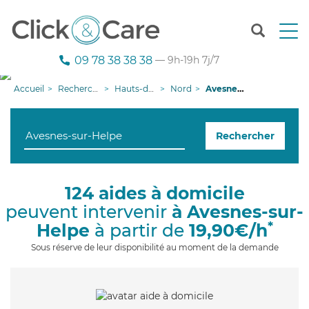
T
o
g
09 78 38 38 38
— 9h-19h 7j/7
g
l
Accueil
Recherche aide à domicile
Hauts-de-France
Nord
Avesnes-sur-Helpe
e
n
a
Rechercher
v
i
g
a
124 aides à domicile
t
peuvent intervenir
à Avesnes-sur-
i
o
*
Helpe
à partir de
19,90€/h
n
Sous réserve de leur disponibilité au moment de la demande