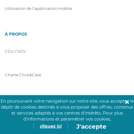
Utilisation de l'application mobile
À PROPOS
CGU / GGV
Charte Click&Care
Code de Déontologie
En poursuivant votre navigation sur notre site, vous acceptez le
✕
dépôt de cookies destinés à vous proposer des offres, contenus
et services adaptés à vos centres d’intérêts.
Pour plus
d’informations et paramétrer vos cookies,
Mentions Légales
J'accepte
cliquez ici
.