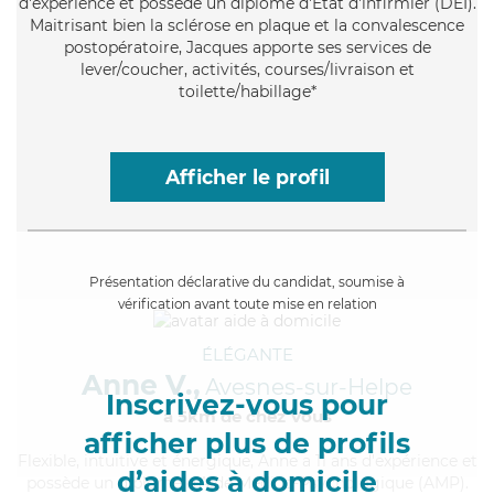
d'expérience et possède un diplôme d'Etat d'infirmier (DEI).
Maitrisant bien la sclérose en plaque et la convalescence
postopératoire, Jacques apporte ses services de
lever/coucher, activités, courses/livraison et
toilette/habillage*
Afficher le profil
Présentation déclarative du candidat, soumise à
vérification avant toute mise en relation
ÉLÉGANTE
Anne V.,
Avesnes-sur-Helpe
Inscrivez-vous pour
à 5km de chez Vous
afficher plus de profils
Flexible
, intuitive et énergique, Anne a 11 ans d'expérience et
d’aides à domicile
possède un diplôme d'Aide Médico-Psychologique (AMP).