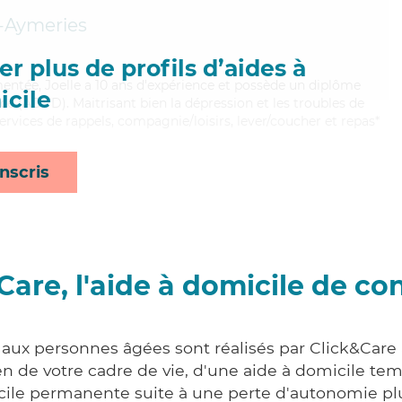
-Aymeries
r plus de profils d’aides à
mentée, Joelle a 10 ans d'expérience et possède un diplôme
cile
e (ADVD). Maitrisant bien la dépression et les troubles de
services de rappels, compagnie/loisirs, lever/coucher et repas*
nscris
Care, l'aide à domicile de co
 aux personnes âgées sont réalisés par Click&Care 
 de votre cadre de vie, d'une aide à domicile tem
cile permanente suite à une perte d'autonomie pl