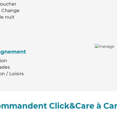
Coucher
 / Change
e nuit
agnement
ion
ades
n / Loisirs
commandent Click&Care à Car