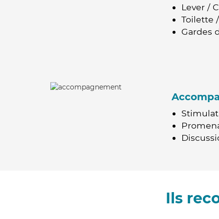
Lever / 
Toilette
Gardes d
Accomp
Stimulat
Promen
Discussio
Ils re