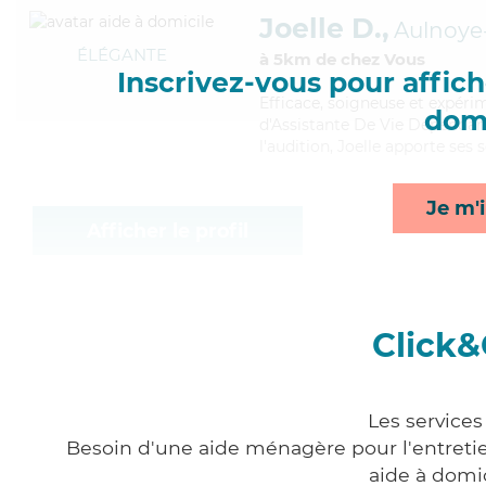
Joelle D.,
Aulnoye
ÉLÉGANTE
à 5km de chez Vous
Inscrivez-vous pour affiche
Efficace
, soigneuse et expéri
domi
d'Assistante De Vie Dépendanc
l'audition, Joelle apporte ses 
Je m'i
Afficher le profil
Click&
Les services
Besoin d'une aide ménagère pour l'entretien
aide à domi