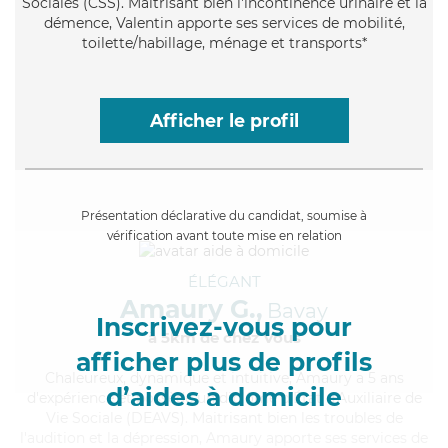
Sociales (CSS). Maitrisant bien l'incontinence urinaire et la
démence, Valentin apporte ses services de mobilité,
toilette/habillage, ménage et transports*
Afficher le profil
Présentation déclarative du candidat, soumise à
vérification avant toute mise en relation
ÉLÉGANT
Amaury G.,
Bavay
Inscrivez-vous pour
à 5km de chez Vous
afficher plus de profils
Chaleureux
, dynamique et intuitive, Amaury a 5 ans
d’aides à domicile
d'expérience et possède un diplôme d'État d'Auxiliaire de
Vie Sociale (DEAVS). Maitrisant bien les troubles de
l'audition et la dépression, Amaury apporte ses services de