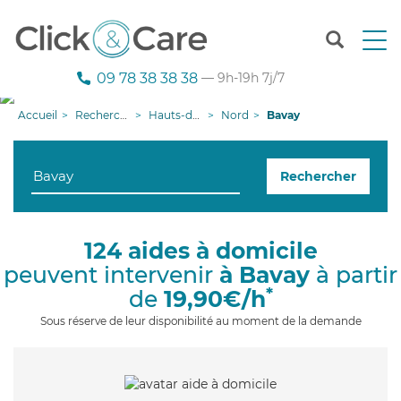
T
o
g
09 78 38 38 38
— 9h-19h 7j/7
g
l
Accueil
Recherche aide à domicile
Hauts-de-France
Nord
Bavay
e
n
a
Rechercher
v
i
g
a
124 aides à domicile
t
peuvent intervenir
à Bavay
à partir
i
o
*
de
19,90€/h
n
Sous réserve de leur disponibilité au moment de la demande