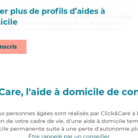
r plus de profils d’aides à
ste, Thomas a 4 ans d'expérience et possède un diplôme d'Etat
cile
nt bien les troubles neurologiques et la sclérose latérale
 ses services de surveillance de nuit, compagnie/loisirs,
nscris
Care, l'aide à domicile de co
ux personnes âgées sont réalisés par Click&Care à
 de votre cadre de vie, d'une aide à domicile tem
cile permanente suite à une perte d'autonomie pl
Être rappelé par un conseiller