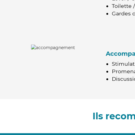
Toilette
Gardes d
Accomp
Stimulat
Promen
Discussio
Ils reco