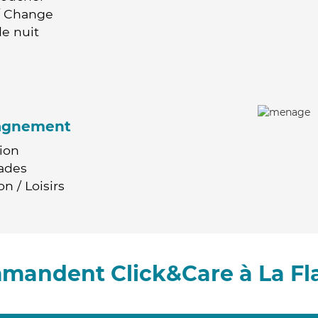
 / Change
e nuit
agnement
ion
ades
n / Loisirs
mmandent Click&Care à La F