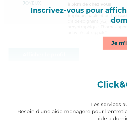
JOYEUX
à 5km de chez Vous
Inscrivez-vous pour affiche
Impliqué
, fiable et enthousia
domi
d'aide-soignant (AS). Maitrisa
amyotrophique, Thomas apporte
activités et rappels*
Je m'i
Afficher le profil
Click&
Les services a
Besoin d'une aide ménagère pour l'entretien
aide à domi