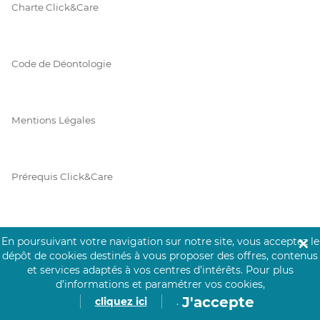
Charte Click&Care
Code de Déontologie
Mentions Légales
Prérequis Click&Care
Protection des Données
En poursuivant votre navigation sur notre site, vous acceptez le
✕
dépôt de cookies destinés à vous proposer des offres, contenus
et services adaptés à vos centres d’intérêts.
Pour plus
d’informations et paramétrer vos cookies,
Vie Privée
J'accepte
cliquez ici
.