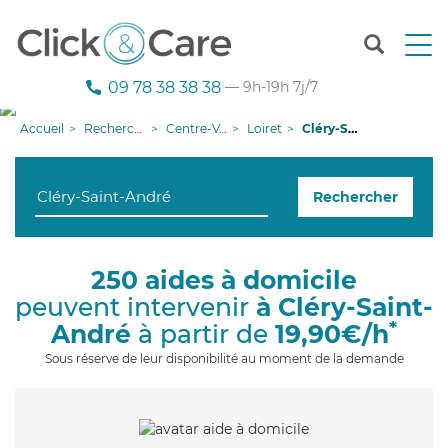
T
o
g
09 78 38 38 38
— 9h-19h 7j/7
g
l
Accueil
Recherche aide à domicile
Centre-Val de Loire
Loiret
Cléry-Saint-André
e
n
a
Rechercher
v
i
g
a
250 aides à domicile
t
peuvent intervenir
à Cléry-Saint-
i
o
*
André
à partir de
19,90€/h
n
Sous réserve de leur disponibilité au moment de la demande