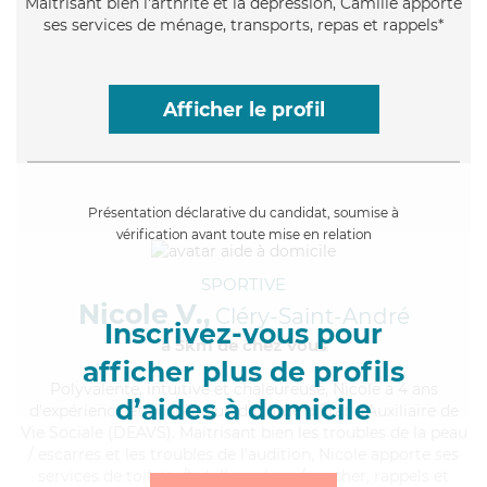
Maitrisant bien l'arthrite et la dépression, Camille apporte
ses services de ménage, transports, repas et rappels*
Afficher le profil
Présentation déclarative du candidat, soumise à
vérification avant toute mise en relation
SPORTIVE
Nicole V.,
Cléry-Saint-André
Inscrivez-vous pour
à 5km de chez Vous
afficher plus de profils
Polyvalente
, intuitive et chaleureuse, Nicole a 4 ans
d’aides à domicile
d'expérience et possède un diplôme d'État d'Auxiliaire de
Vie Sociale (DEAVS). Maitrisant bien les troubles de la peau
/ escarres et les troubles de l'audition, Nicole apporte ses
services de toilette/habillage, lever/coucher, rappels et