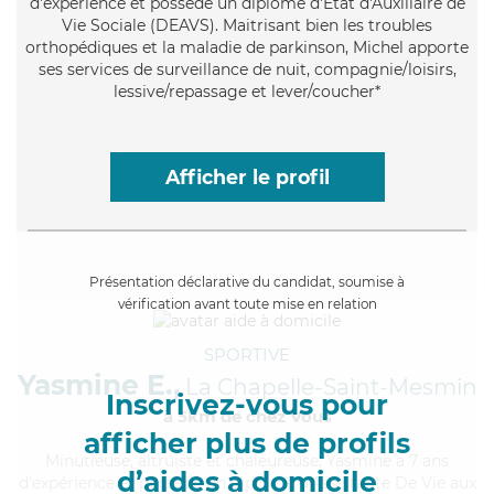
d'expérience et possède un diplôme d'État d'Auxiliaire de
Vie Sociale (DEAVS). Maitrisant bien les troubles
orthopédiques et la maladie de parkinson, Michel apporte
ses services de surveillance de nuit, compagnie/loisirs,
lessive/repassage et lever/coucher*
Afficher le profil
Présentation déclarative du candidat, soumise à
vérification avant toute mise en relation
SPORTIVE
Yasmine E.,
La Chapelle-Saint-Mesmin
Inscrivez-vous pour
à 5km de chez Vous
afficher plus de profils
Minutieuse
, altruiste et chaleureuse, Yasmine a 7 ans
d’aides à domicile
d'expérience et possède un diplôme d'Assistante De Vie aux