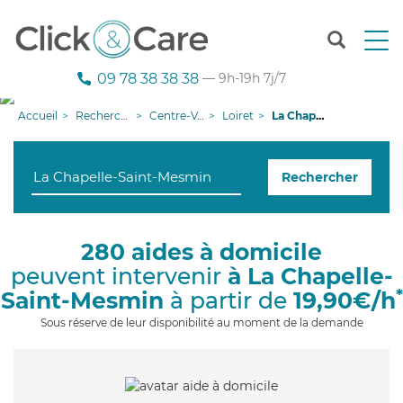
T
o
g
09 78 38 38 38
— 9h-19h 7j/7
g
l
Accueil
Recherche aide à domicile
Centre-Val de Loire
Loiret
La Chapelle-Saint-Mesmin
e
n
a
Rechercher
v
i
g
a
280 aides à domicile
t
peuvent intervenir
à La Chapelle-
i
o
*
Saint-Mesmin
à partir de
19,90€/h
n
Sous réserve de leur disponibilité au moment de la demande