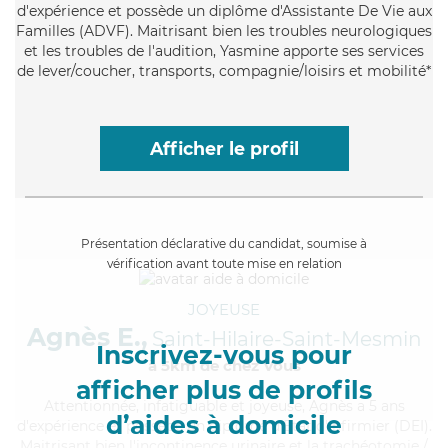
d'expérience et possède un diplôme d'Assistante De Vie aux
Familles (ADVF). Maitrisant bien les troubles neurologiques
et les troubles de l'audition, Yasmine apporte ses services
de lever/coucher, transports, compagnie/loisirs et mobilité*
Afficher le profil
Présentation déclarative du candidat, soumise à
vérification avant toute mise en relation
JOYEUSE
Agnès E.,
Saint-Hilaire-Saint-Mesmin
Inscrivez-vous pour
à 5km de chez Vous
afficher plus de profils
Attentionnée
, infatiguable et joyeuse, Agnès a 5 ans
d’aides à domicile
d'expérience et possède un diplôme d'Etat d'infirmier (DEI).
Maitrisant bien l'incontinence urinaire et la trachéotomie /