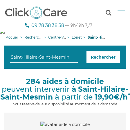
T
o
g
09 78 38 38 38
— 9h-19h 7j/7
g
l
Accueil
Recherche aide à domicile
Centre-Val de Loire
Loiret
Saint-Hilaire-Saint-Mesmin
e
n
a
Rechercher
v
i
g
a
284 aides à domicile
t
peuvent intervenir
à Saint-Hilaire-
i
o
*
Saint-Mesmin
à partir de
19,90€/h
n
Sous réserve de leur disponibilité au moment de la demande