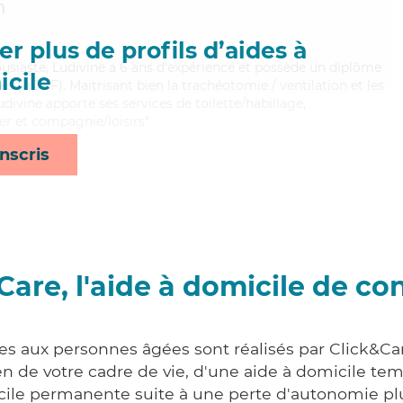
n
r plus de profils d’aides à
ousiaste, Ludivine a 6 ans d'expérience et possède un diplôme
cile
es (ADVF). Maitrisant bien la trachéotomie / ventilation et les
udivine apporte ses services de toilette/habillage,
er et compagnie/loisirs*
nscris
Care, l'aide à domicile de co
ces aux personnes âgées sont réalisés par Click&Car
 de votre cadre de vie, d'une aide à domicile tem
cile permanente suite à une perte d'autonomie pl