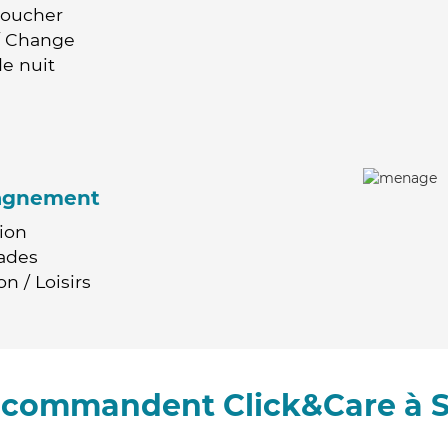
Coucher
 / Change
e nuit
agnement
ion
ades
n / Loisirs
recommandent Click&Care à 