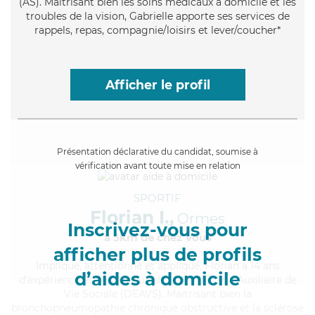
(AS). Maitrisant bien les soins médicaux à domicile et les
troubles de la vision, Gabrielle apporte ses services de
rappels, repas, compagnie/loisirs et lever/coucher*
Afficher le profil
Présentation déclarative du candidat, soumise à
vérification avant toute mise en relation
SPORTIF
Florian I.,
Ormes
Inscrivez-vous pour
à 5km de chez Vous
afficher plus de profils
Impliqué
, attentionné et appliqué, Florian a 14 ans
d’aides à domicile
d'expérience et possède un diplôme d'État d'Auxiliaire de
Vie Sociale (DEAVS). Maitrisant bien la
bronchopneumopathie chronique obstructive et la sclérose