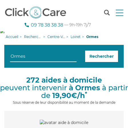
T
o
g
09 78 38 38 38
— 9h-19h 7j/7
g
l
Accueil
Recherche aide à domicile
Centre-Val de Loire
Loiret
Ormes
e
n
a
Rechercher
v
i
g
a
272 aides à domicile
t
peuvent intervenir
à Ormes
à partir
i
o
*
de
19,90€/h
n
Sous réserve de leur disponibilité au moment de la demande