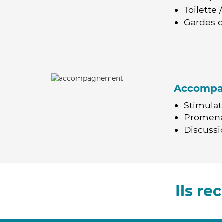
Toilette
Gardes d
Accomp
Stimulat
Promen
Discussio
Ils r