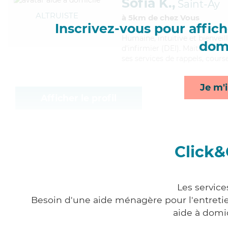
Sofia K.,
Saint-Ay
ALTRUISTE
à 5km de chez Vous
Inscrivez-vous pour affiche
Humaine
, intuitive et bienve
domi
d'infirmier (DEI). Maitrisant b
ses services de rappels, cours
Je m'i
Afficher le profil
Click&
Les service
Besoin d'une aide ménagère pour l'entretien
aide à domi