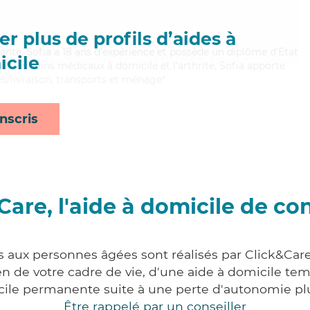
r plus de profils d’aides à
illante, Sofia a 18 ans d'expérience et possède un diplôme d'Etat
cile
ien les soins médicaux à domicile et l'arthrite, Sofia apporte
es/livraison, transports et ménage*
nscris
Care, l'aide à domicile de co
s aux personnes âgées sont réalisés par Click&Care
 de votre cadre de vie, d'une aide à domicile tem
cile permanente suite à une perte d'autonomie pl
Être rappelé par un conseiller