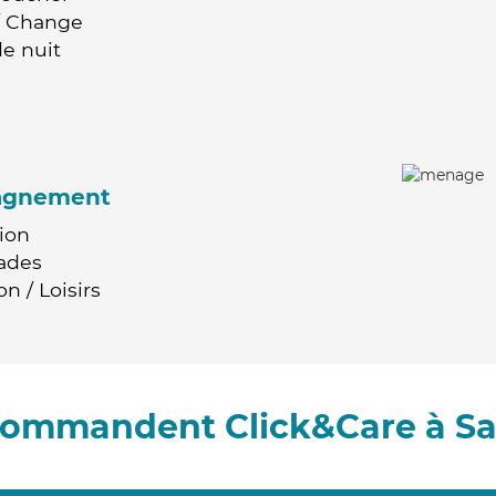
 / Change
e nuit
agnement
ion
ades
n / Loisirs
ecommandent Click&Care à Sa