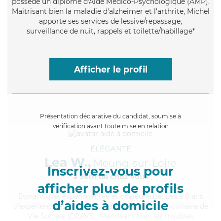
possède un diplôme d'Aide Médico-Psychologique (AMP).
Maitrisant bien la maladie d'alzheimer et l'arthrite, Michel
apporte ses services de lessive/repassage,
surveillance de nuit, rappels et toilette/habillage*
Afficher le profil
Présentation déclarative du candidat, soumise à
vérification avant toute mise en relation
ÉLÉGANTE
Lea W.,
Meung-sur-Loire
Inscrivez-vous pour
à 5km de chez Vous
afficher plus de profils
Dynamique
, expérimentée et chaleureuse, Lea a 8 ans
d’aides à domicile
d'expérience et possède un diplôme d'État d'Auxiliaire de
Vie Sociale (DEAVS). Maitrisant bien les troubles