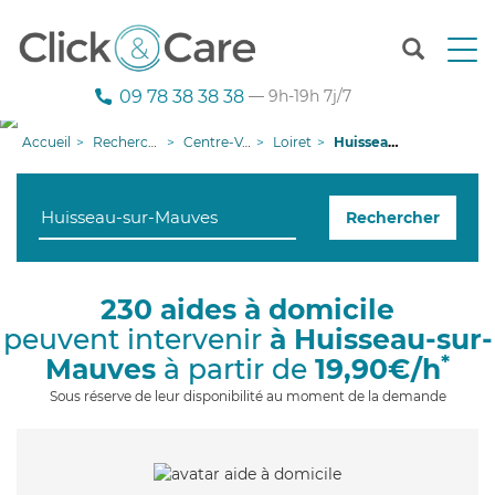
T
o
g
09 78 38 38 38
— 9h-19h 7j/7
g
l
Accueil
Recherche aide à domicile
Centre-Val de Loire
Loiret
Huisseau-sur-Mauves
e
n
a
Rechercher
v
i
g
a
230 aides à domicile
t
peuvent intervenir
à Huisseau-sur-
i
o
*
Mauves
à partir de
19,90€/h
n
Sous réserve de leur disponibilité au moment de la demande