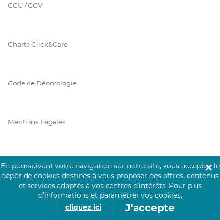
CGU / GGV
Charte Click&Care
Code de Déontologie
Mentions Légales
Prérequis Click&Care
En poursuivant votre navigation sur notre site, vous acceptez le
✕
dépôt de cookies destinés à vous proposer des offres, contenus
et services adaptés à vos centres d’intérêts.
Pour plus
d’informations et paramétrer vos cookies,
Protection des Données
J'accepte
cliquez ici
.