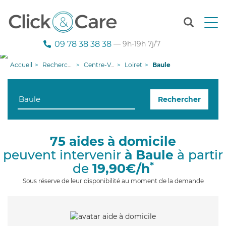
T
o
g
09 78 38 38 38
— 9h-19h 7j/7
g
l
Accueil
Recherche aide à domicile
Centre-Val de Loire
Loiret
Baule
e
n
a
Rechercher
v
i
g
a
75 aides à domicile
t
peuvent intervenir
à Baule
à partir
i
o
*
de
19,90€/h
n
Sous réserve de leur disponibilité au moment de la demande