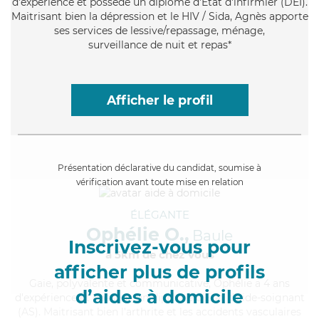
d'expérience et possède un diplôme d'Etat d'infirmier (DEI).
Maitrisant bien la dépression et le HIV / Sida, Agnès apporte
ses services de lessive/repassage, ménage,
surveillance de nuit et repas*
Afficher le profil
Présentation déclarative du candidat, soumise à
vérification avant toute mise en relation
ÉLÉGANTE
Ophélie O.,
Baule
Inscrivez-vous pour
à 5km de chez Vous
afficher plus de profils
Gaie
, polyvalente et communicative, Ophélie a 4 ans
d’aides à domicile
d'expérience et possède un diplôme d'Etat d'aide-soignant
(AS). Maitrisant bien l'arthrite et les accidents vasculaires