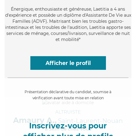
Énergique
, enthousiaste et généreuse, Laetitia a 4 ans
d'expérience et possède un diplôme d'Assistante De Vie aux
Familles (ADVF). Maitrisant bien les troubles gastro-
intestinaux et les troubles de l'audition, Laetitia apporte ses
services de ménage, courses/livraison, surveillance de nuit
et mobilité*
Afficher le profil
Présentation déclarative du candidat, soumise à
vérification avant toute mise en relation
ALTRUISTE
Amaury A.,
Saint-Laurent-Nouan
Inscrivez-vous pour
à 5km de chez Vous