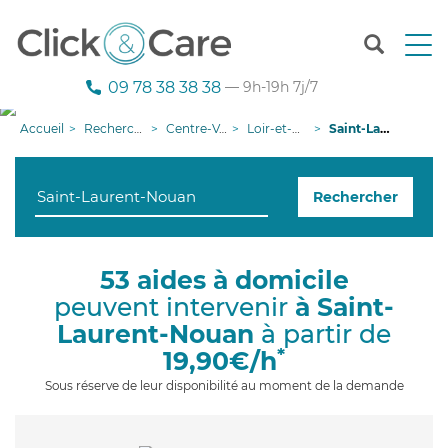
T
o
g
09 78 38 38 38
— 9h-19h 7j/7
g
l
Accueil
Recherche aide à domicile
Centre-Val de Loire
Loir-et-Cher
Saint-Laurent-Nouan
e
n
a
Rechercher
v
i
g
a
53 aides à domicile
t
peuvent intervenir
à Saint-
i
o
Laurent-Nouan
à partir de
n
*
19,90€/h
Sous réserve de leur disponibilité au moment de la demande