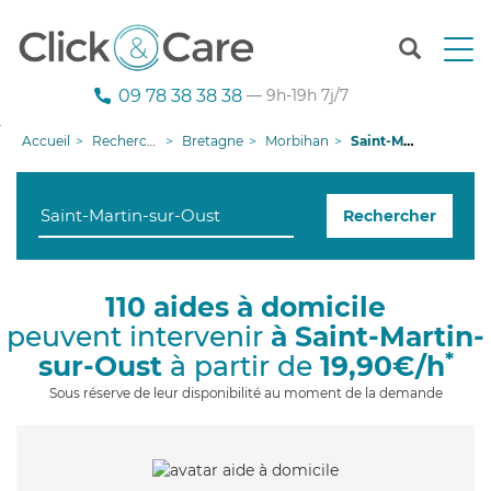
T
o
g
09 78 38 38 38
— 9h-19h 7j/7
g
l
Accueil
Recherche aide à domicile
Bretagne
Morbihan
Saint-Martin-sur-Oust
e
n
a
Rechercher
v
i
g
a
110 aides à domicile
t
peuvent intervenir
à Saint-Martin-
i
o
*
sur-Oust
à partir de
19,90€/h
n
Sous réserve de leur disponibilité au moment de la demande