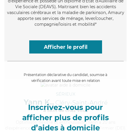
d'expérience et possède un diplôme d'État d'Auxiliaire de
Vie Sociale (DEAVS). Maitrisant bien les accidents
vasculaires cérébraux et la maladie de parkinson, Amaury
apporte ses services de ménage, lever/coucher,
compagnie/loisirs et mobilité*
Afficher le profil
Présentation déclarative du candidat, soumise à
vérification avant toute mise en relation
SÉRIEUX
Yann K.,
Cléry-Saint-André
Inscrivez-vous pour
à 5km de chez Vous
afficher plus de profils
Optimiste
, flexible et enthousiaste, Yann a 20 ans
d’aides à domicile
d'expérience et possède un diplôme d'Etat d'infirmier (DEI).