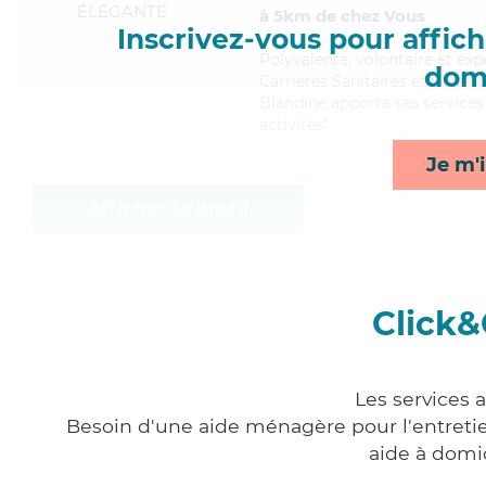
ÉLÉGANTE
à 5km de chez Vous
Inscrivez-vous pour affiche
Polyvalente
, volontaire et e
domi
Carrières Sanitaires et Sociale
Blandine apporte ses services d
activités*
Je m'i
Afficher le profil
Click&
Les services 
Besoin d'une aide ménagère pour l'entretien
aide à domi