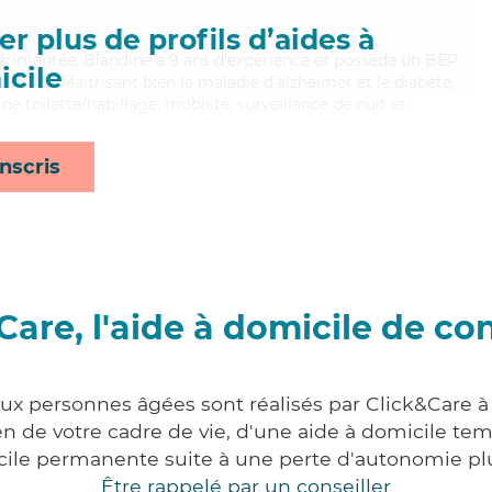
r plus de profils d’aides à
xpérimentée, Blandine a 9 ans d'expérience et possède un BEP
cile
s (CSS). Maitrisant bien la maladie d'alzheimer et le diabète,
e toilette/habillage, mobilité, surveillance de nuit et
nscris
Care, l'aide à domicile de co
aux personnes âgées sont réalisés par Click&Care à 
 de votre cadre de vie, d'une aide à domicile tem
cile permanente suite à une perte d'autonomie pl
Être rappelé par un conseiller