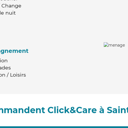
 / Change
e nuit
agnement
ion
ades
n / Loisirs
ommandent Click&Care à Saint