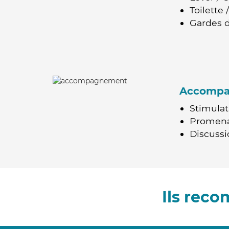
Toilette
Gardes d
Accomp
Stimulat
Promen
Discussio
Ils rec