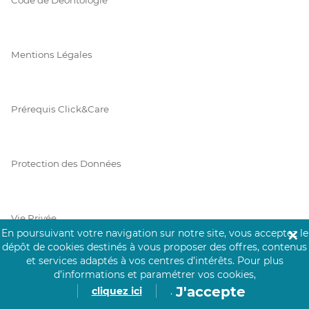
Mentions Légales
Prérequis Click&Care
Protection des Données
Vie Privée
En poursuivant votre navigation sur notre site, vous acceptez le
✕
dépôt de cookies destinés à vous proposer des offres, contenus
et services adaptés à vos centres d’intérêts.
Pour plus
d’informations et paramétrer vos cookies,
PAIEMENT SÉCURISÉ
J'accepte
cliquez ici
.
La collecte de vos informations de carte bancaire est cryptée