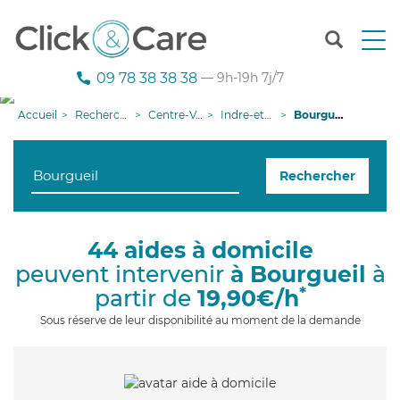
T
o
g
09 78 38 38 38
— 9h-19h 7j/7
g
l
Accueil
Recherche aide à domicile
Centre-Val de Loire
Indre-et-Loire
Bourgueil
e
n
a
Rechercher
v
i
g
a
44 aides à domicile
t
peuvent intervenir
à Bourgueil
à
i
o
*
partir de
19,90€/h
n
Sous réserve de leur disponibilité au moment de la demande