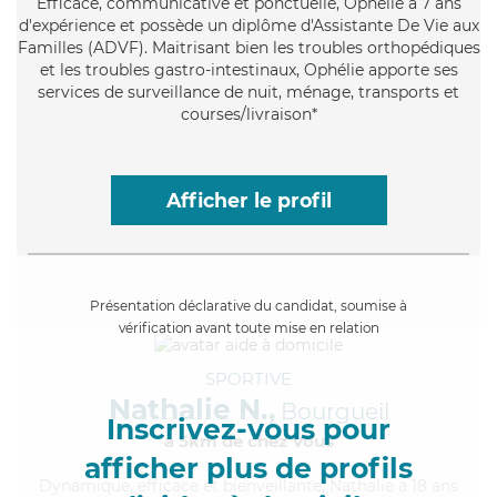
Efficace
, communicative et ponctuelle, Ophélie a 7 ans
d'expérience et possède un diplôme d'Assistante De Vie aux
Familles (ADVF). Maitrisant bien les troubles orthopédiques
et les troubles gastro-intestinaux, Ophélie apporte ses
services de surveillance de nuit, ménage, transports et
courses/livraison*
Afficher le profil
Présentation déclarative du candidat, soumise à
vérification avant toute mise en relation
SPORTIVE
Nathalie N.,
Bourgueil
Inscrivez-vous pour
à 5km de chez Vous
afficher plus de profils
Dynamique
, efficace et bienveillante, Nathalie a 18 ans