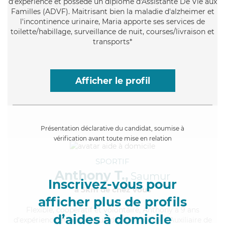
d'expérience et possède un diplôme d'Assistante De Vie aux
Familles (ADVF). Maitrisant bien la maladie d'alzheimer et
l'incontinence urinaire, Maria apporte ses services de
toilette/habillage, surveillance de nuit, courses/livraison et
transports*
Afficher le profil
Présentation déclarative du candidat, soumise à
vérification avant toute mise en relation
SPORTIF
Anthony T.,
Saumur
Inscrivez-vous pour
à 5km de chez Vous
afficher plus de profils
Flexible
, coopératif et volontaire, Anthony a 9 ans
d’aides à domicile
d'expérience et possède un diplôme d'État d'Auxiliaire de