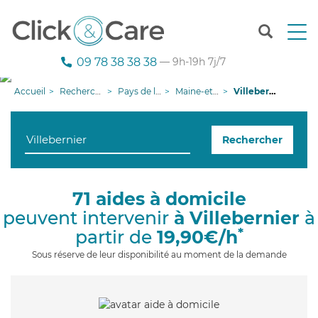
T
o
g
09 78 38 38 38
— 9h-19h 7j/7
g
l
Accueil
Recherche aide à domicile
Pays de la Loire
Maine-et-Loire
Villebernier
e
n
a
Rechercher
v
i
g
a
71 aides à domicile
t
peuvent intervenir
à Villebernier
à
i
o
*
partir de
19,90€/h
n
Sous réserve de leur disponibilité au moment de la demande