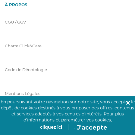
À PROPOS
CGU / GGV
Charte Click&Care
Code de Déontologie
Mentions Légales
En poursuivant votre navigation sur notre site, vous acceptez le
✕
dépôt de cookies destinés à vous proposer des offres, contenus
et services adaptés à vos centres d’intérêts.
Pour plus
Prérequis Click&Care
d’informations et paramétrer vos cookies,
J'accepte
cliquez ici
.