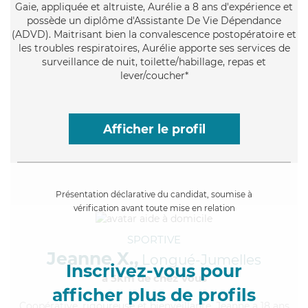
Gaie
, appliquée et altruiste, Aurélie a 8 ans d'expérience et
possède un diplôme d'Assistante De Vie Dépendance
(ADVD). Maitrisant bien la convalescence postopératoire et
les troubles respiratoires, Aurélie apporte ses services de
surveillance de nuit, toilette/habillage, repas et
lever/coucher*
Afficher le profil
Présentation déclarative du candidat, soumise à
vérification avant toute mise en relation
SPORTIVE
Jeanne X.,
Longué-Jumelles
Inscrivez-vous pour
à 5km de chez Vous
afficher plus de profils
Coopérative
, rigoureuse et bienveillante, Jeanne a 18 ans