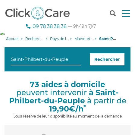
T
o
g
09 78 38 38 38
— 9h-19h 7j/7
g
l
Accueil
Recherche aide à domicile
Pays de la Loire
Maine-et-Loire
Saint-Philbert-du-Peuple
e
n
a
Rechercher
v
i
g
a
73 aides à domicile
t
peuvent intervenir
à Saint-
i
o
Philbert-du-Peuple
à partir de
n
*
19,90€/h
Sous réserve de leur disponibilité au moment de la demande