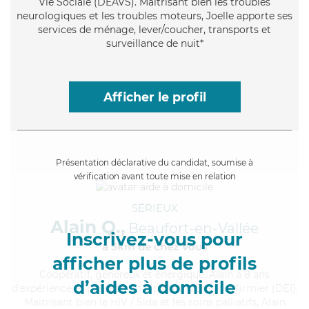
Vie Sociale (DEAVS). Maitrisant bien les troubles
neurologiques et les troubles moteurs, Joelle apporte ses
services de ménage, lever/coucher, transports et
surveillance de nuit*
Afficher le profil
Présentation déclarative du candidat, soumise à
vérification avant toute mise en relation
SÉRIEUX
Alain Q.,
Beaufort-en-Vallée
Inscrivez-vous pour
à 5km de chez Vous
afficher plus de profils
Coopératif
, généreux et énergique, Alain a 8 ans
d’aides à domicile
d'expérience et possède un diplôme d'Etat d'infirmier (DEI).
Maitrisant bien le HIV / Sida et les soins palliatifs, Alain