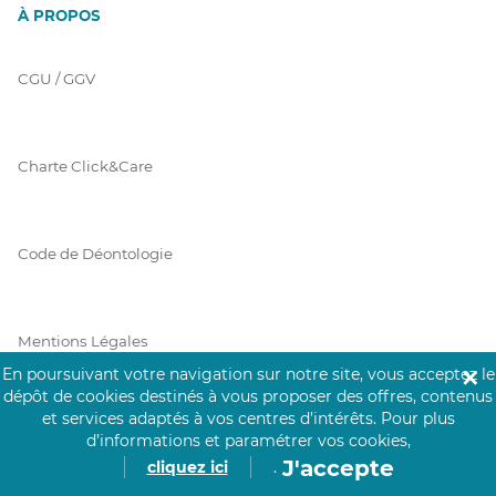
À PROPOS
CGU / GGV
Charte Click&Care
Code de Déontologie
Mentions Légales
En poursuivant votre navigation sur notre site, vous acceptez le
✕
dépôt de cookies destinés à vous proposer des offres, contenus
et services adaptés à vos centres d’intérêts.
Pour plus
Prérequis Click&Care
d’informations et paramétrer vos cookies,
J'accepte
cliquez ici
.