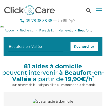
T
o
g
09 78 38 38 38
— 9h-19h 7j/7
g
l
Accueil
Recherche aide à domicile
Pays de la Loire
Maine-et-Loire
Beaufort-en-Vallée
e
n
a
Rechercher
v
i
g
a
81 aides à domicile
t
peuvent intervenir
à Beaufort-en-
i
o
*
Vallée
à partir de
19,90€/h
n
Sous réserve de leur disponibilité au moment de la demande