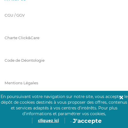
CGU / GGV
Charte Click&Care
Code de Déontologie
Mentions Légales
En poursuivant votre navigation sur notre site, vous acceptez le
✕
dépôt de cookies destinés à vous proposer des offres, contenus
Prérequis Click&Care
et services adaptés à vos centres d’intérêts.
Pour plus
d’informations et paramétrer vos cookies,
J'accepte
cliquez ici
.
Protection des Données