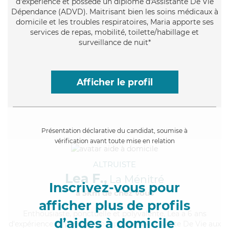
d'expérience et possède un diplôme d'Assistante De Vie
Dépendance (ADVD). Maitrisant bien les soins médicaux à
domicile et les troubles respiratoires, Maria apporte ses
services de repas, mobilité, toilette/habillage et
surveillance de nuit*
Afficher le profil
Présentation déclarative du candidat, soumise à
vérification avant toute mise en relation
ALTRUISTE
Lea F.,
La Ménitré
Inscrivez-vous pour
à 5km de chez Vous
afficher plus de profils
Enthousiaste
, ponctuelle et polyvalente, Lea a 6 ans
d’aides à domicile
d'expérience et possède un diplôme d'Assistante De Vie aux