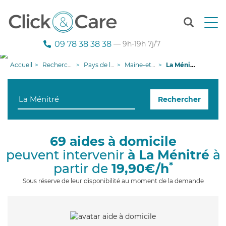
T
o
g
09 78 38 38 38
— 9h-19h 7j/7
g
l
Accueil
Recherche aide à domicile
Pays de la Loire
Maine-et-Loire
La Ménitré
e
n
a
Rechercher
v
i
g
a
69 aides à domicile
t
peuvent intervenir
à La Ménitré
à
i
o
*
partir de
19,90€/h
n
Sous réserve de leur disponibilité au moment de la demande