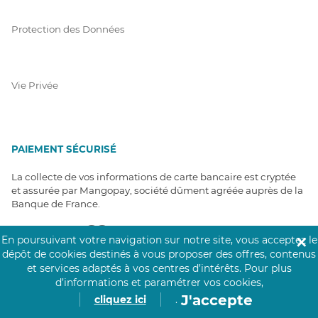
Protection des Données
Vie Privée
PAIEMENT SÉCURISÉ
La collecte de vos informations de carte bancaire est cryptée
et assurée par Mangopay, société dûment agréée auprès de la
Banque de France.
En poursuivant votre navigation sur notre site, vous acceptez le
✕
dépôt de cookies destinés à vous proposer des offres, contenus
et services adaptés à vos centres d’intérêts.
Pour plus
d’informations et paramétrer vos cookies,
J'accepte
cliquez ici
.
NOS PARTENAIRES