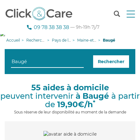
T
o
g
09 78 38 38 38
— 9h-19h 7j/7
g
l
Accueil
Recherche aide à domicile
Pays de la Loire
Maine-et-Loire
Baugé
e
n
a
Rechercher
v
i
g
a
55 aides à domicile
t
peuvent intervenir
à Baugé
à partir
i
o
*
de
19,90€/h
n
Sous réserve de leur disponibilité au moment de la demande