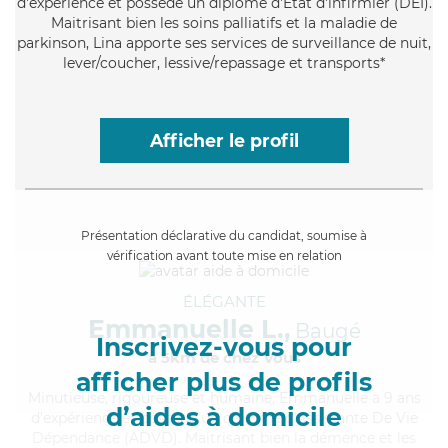
d'expérience et possède un diplôme d'Etat d'infirmier (DEI).
Maitrisant bien les soins palliatifs et la maladie de
parkinson, Lina apporte ses services de surveillance de nuit,
lever/coucher, lessive/repassage et transports*
Afficher le profil
Présentation déclarative du candidat, soumise à
vérification avant toute mise en relation
ÉLÉGANTE
Emmanuelle L.,
Baugé
Inscrivez-vous pour
à 5km de chez Vous
afficher plus de profils
Minutieuse
, rigoureuse et humaine, Emmanuelle a 9 ans
d’aides à domicile
d'expérience et possède un diplôme d'Assistante De Vie
Dépendance (ADVD). Maitrisant bien la démence et les