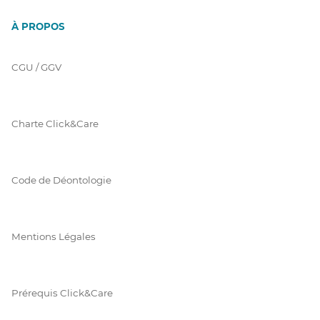
À PROPOS
CGU / GGV
Charte Click&Care
Code de Déontologie
Mentions Légales
Prérequis Click&Care