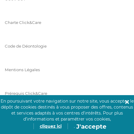
Charte Click&Care
Code de Déontologie
Mentions Légales
Prérequis Click&Care
En poursuivant votre navigation sur notre site, vous acceptez le
✕
dépôt de cookies destinés à vous proposer des offres, contenus
et services adaptés à vos centres d’intérêts.
Pour plus
Protection des Données
d’informations et paramétrer vos cookies,
J'accepte
cliquez ici
.