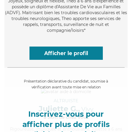
Joyeux
, soigneux et flexible, Theo a 6 ans d'expérience et
possède un diplôme d'Assistante De Vie aux Familles
(ADVF). Maitrisant bien les troubles cardiovasculaires et les
troubles neurologiques, Theo apporte ses services de
rappels, transports, surveillance de nuit et
compagnie/loisirs*
Afficher le profil
Présentation déclarative du candidat, soumise à
vérification avant toute mise en relation
ALTRUISTE
Juliette G.,
Vivy
Inscrivez-vous pour
à 5km de chez Vous
afficher plus de profils
Rigoureuse
, impliquée et enthousiaste, Juliette a 6 ans