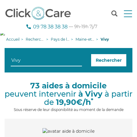
T
o
g
09 78 38 38 38
— 9h-19h 7j/7
g
l
Accueil
Recherche aide à domicile
Pays de la Loire
Maine-et-Loire
Vivy
e
n
a
Rechercher
v
i
g
a
73 aides à domicile
t
peuvent intervenir
à Vivy
à partir
i
o
*
de
19,90€/h
n
Sous réserve de leur disponibilité au moment de la demande