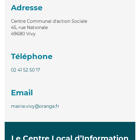
Adresse
Centre Communal d'action Sociale
45, rue Nationale
49680
Vivy
Téléphone
02 41 52 50 17
Email
mairie.vivy@orange.fr
Le Centre Local d’Information