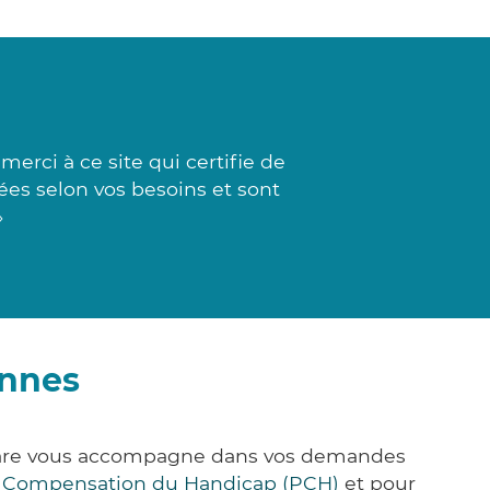
erci à ce site qui certifie de
iées selon vos besoins et sont
»
onnes
k&Care vous accompagne dans vos demandes
e Compensation du Handicap (PCH)
et pour