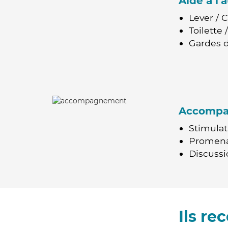
Aide à l
Lever / 
Toilette
Gardes d
Accomp
Stimulat
Promen
Discussio
Ils r