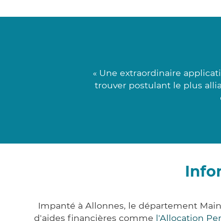
« Une extraordinaire applicat
trouver postulant le plus all
Info
Impanté à Allonnes, le département Main
d'aides financières comme
l'Allocation P