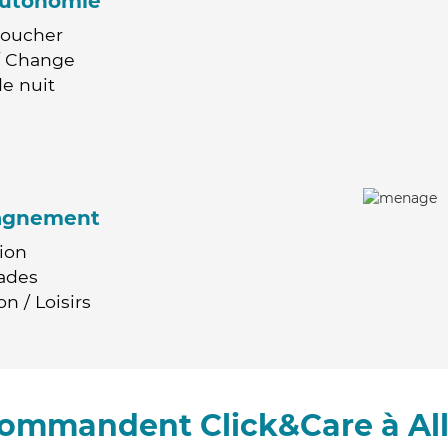
'autonomie
Coucher
 / Change
e nuit
agnement
ion
ades
n / Loisirs
ecommandent Click&Care à Al