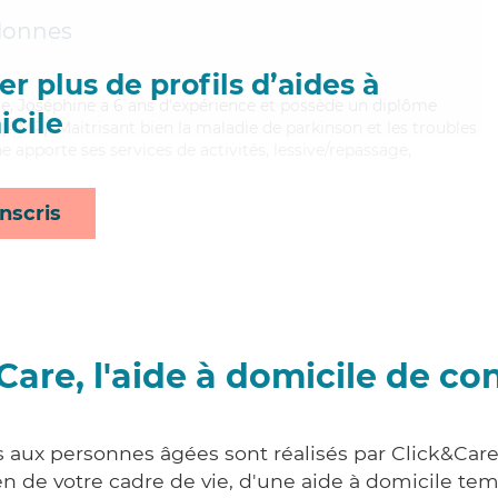
lonnes
r plus de profils d’aides à
xible, Joséphine a 6 ans d'expérience et possède un diplôme
cile
AMP). Maitrisant bien la maladie de parkinson et les troubles
e apporte ses services de activités, lessive/repassage,
nscris
Care, l'aide à domicile de co
s aux personnes âgées sont réalisés par Click&Care
 de votre cadre de vie, d'une aide à domicile tem