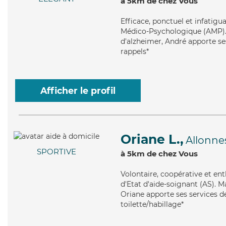
à 5km de chez Vous
Efficace
, ponctuel et infatig
Médico-Psychologique (AMP). M
d'alzheimer, André apporte ses
rappels*
Afficher le profil
Oriane L.,
Allonne
SPORTIVE
à 5km de chez Vous
Volontaire
, coopérative et en
d'Etat d'aide-soignant (AS). M
Oriane apporte ses services de
toilette/habillage*