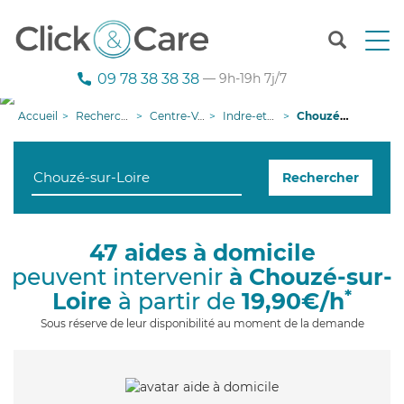
T
o
g
09 78 38 38 38
— 9h-19h 7j/7
g
l
Accueil
Recherche aide à domicile
Centre-Val de Loire
Indre-et-Loire
Chouzé-sur-Loire
e
n
a
Rechercher
v
i
g
a
47 aides à domicile
t
peuvent intervenir
à Chouzé-sur-
i
o
*
Loire
à partir de
19,90€/h
n
Sous réserve de leur disponibilité au moment de la demande