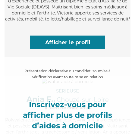
d'expérience et possède un diplôme d'État d'Auxiliaire de
Vie Sociale (DEAVS). Maitrisant bien les soins médicaux à
domicile et l'arthrite, Victoria apporte ses services de
activités, mobilité, toilette/habillage et surveillance de nuit*
Afficher le profil
Présentation déclarative du candidat, soumise à
vérification avant toute mise en relation
SÉRIEUSE
Ania F.,
Chouzé-sur-Loire
Inscrivez-vous pour
à 5km de chez Vous
afficher plus de profils
Polyvalente
, joyeuse et appliquée, Ania a 11 ans d'expérience
d’aides à domicile
et possède un diplôme d'Etat d'infirmier (DEI). Maitrisant
bien l'arthrite et la trachéotomie / ventilation, Ania apporte