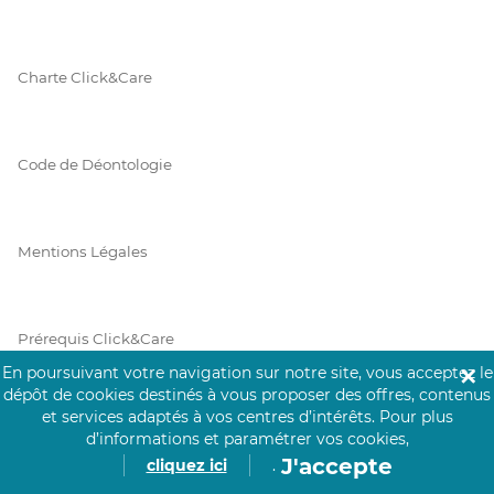
Charte Click&Care
Code de Déontologie
Mentions Légales
Prérequis Click&Care
En poursuivant votre navigation sur notre site, vous acceptez le
✕
dépôt de cookies destinés à vous proposer des offres, contenus
et services adaptés à vos centres d’intérêts.
Pour plus
Protection des Données
d’informations et paramétrer vos cookies,
J'accepte
cliquez ici
.