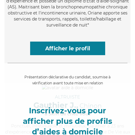
d'expérience et possède un diplôme d'Etat d'aide-soignant
(AS). Maitrisant bien la bronchopneumopathie chronique
obstructive et l'incontinence urinaire, Oriane apporte ses
services de transports, rappels, toilette/habillage et
surveillance de nuit*
Afficher le profil
Présentation déclarative du candidat, soumise à
vérification avant toute mise en relation
ALTRUISTE
Gauthier J.,
Chinon
Inscrivez-vous pour
à 5km de chez Vous
afficher plus de profils
Ponctuel
, infatiguable et minutieux, Gauthier a 23 ans
d’aides à domicile
d'expérience et possède un diplôme d'Assistante De Vie aux