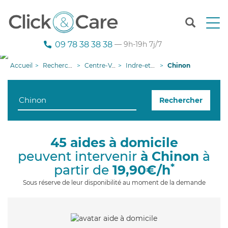
T
o
g
09 78 38 38 38
— 9h-19h 7j/7
g
l
Accueil
Recherche aide à domicile
Centre-Val de Loire
Indre-et-Loire
Chinon
e
n
a
Rechercher
v
i
g
a
45 aides à domicile
t
peuvent intervenir
à Chinon
à
i
o
*
partir de
19,90€/h
n
Sous réserve de leur disponibilité au moment de la demande