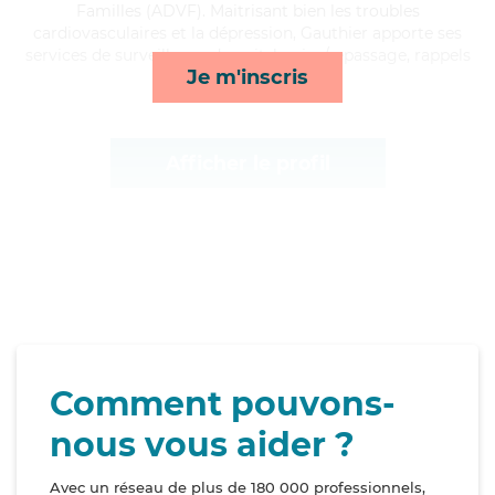
Familles (ADVF). Maitrisant bien les troubles
cardiovasculaires et la dépression, Gauthier apporte ses
services de surveillance de nuit, lessive/repassage, rappels
Je m'inscris
et courses/livraison*
Afficher le profil
Comment pouvons-
nous vous aider ?
Avec un réseau de plus de 180 000 professionnels,