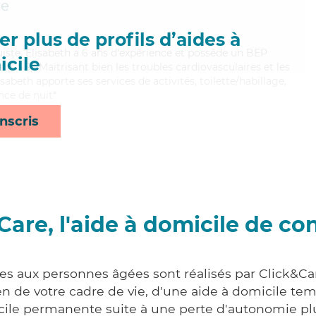
re
r plus de profils d’aides à
uiste, Elisabeth a 6 ans d'expérience et possède un BEP
cile
s (CSS). Maitrisant bien les troubles cardiovasculaires et les
sabeth apporte ses services de activités, toilette/habillage,
nce de nuit*
nscris
Care, l'aide à domicile de co
ces aux personnes âgées sont réalisés par Click&Car
 de votre cadre de vie, d'une aide à domicile tem
cile permanente suite à une perte d'autonomie pl