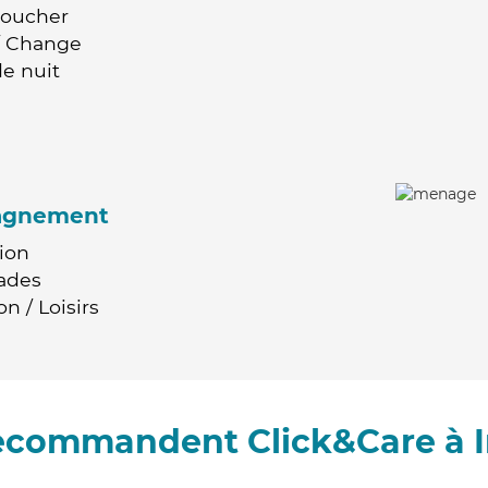
Coucher
 / Change
e nuit
agnement
ion
ades
n / Loisirs
recommandent Click&Care à 