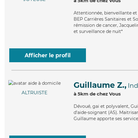
à 5km de chez Vous
Attentionnée
, bienveillante e
BEP Carrières Sanitaires et So
rémission de cancer, Jacquelin
et surveillance de nuit*
Afficher le profil
Guillaume Z.,
Ind
ALTRUISTE
à 5km de chez Vous
Dévoué
, gai et polyvalent, G
d'aide-soignant (AS). Maitrisa
Guillaume apporte ses services