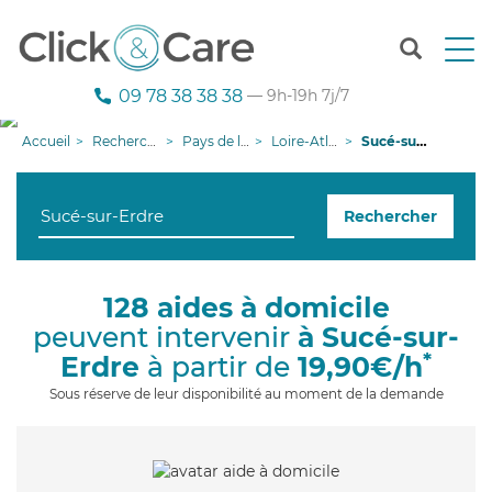
T
o
g
09 78 38 38 38
— 9h-19h 7j/7
g
l
Accueil
Recherche aide à domicile
Pays de la Loire
Loire-Atlantique
Sucé-sur-Erdre
e
n
a
Rechercher
v
i
g
a
128 aides à domicile
t
peuvent intervenir
à Sucé-sur-
i
o
*
Erdre
à partir de
19,90€/h
n
Sous réserve de leur disponibilité au moment de la demande