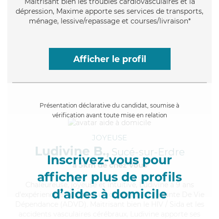
Maitrisant bien les troubles cardiovasculaires et la
dépression, Maxime apporte ses services de transports,
ménage, lessive/repassage et courses/livraison*
Afficher le profil
Présentation déclarative du candidat, soumise à
vérification avant toute mise en relation
JOYEUSE
Ludivine B.,
Sucé-sur-Erdre
Inscrivez-vous pour
à 5km de chez Vous
afficher plus de profils
Chaleureuse
, joyeuse et intuitive, Ludivine a 9 ans
d’aides à domicile
d'expérience et possède un diplôme d'Assistante De Vie
Dépendance (ADVD). Maitrisant bien le HIV / Sida et les
accidents vasculaires cérébraux, Ludivine apporte ses