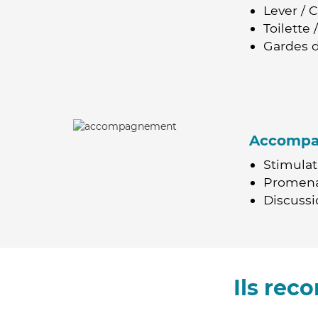
Lever / 
Toilette
Gardes d
Accomp
Stimulat
Promen
Discussio
Ils rec