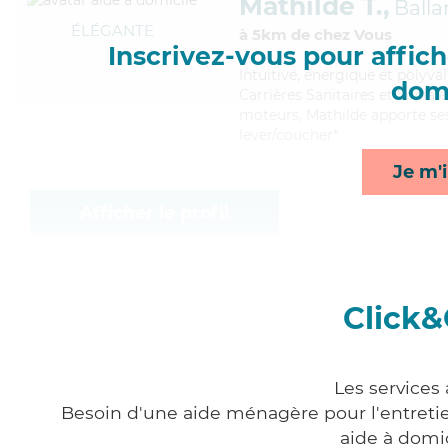
Mathilde T.,
Balla
ÉLÉGANTE
à 5km de chez Vous
Inscrivez-vous pour affiche
Intuitive
, énergique et polyva
domi
Carrières Sanitaires et Sociale
moteurs, Mathilde apporte ses
lever/coucher*
Je m'i
Afficher le profil
Click&
Les services
Besoin d'une aide ménagère pour l'entretien
aide à domi