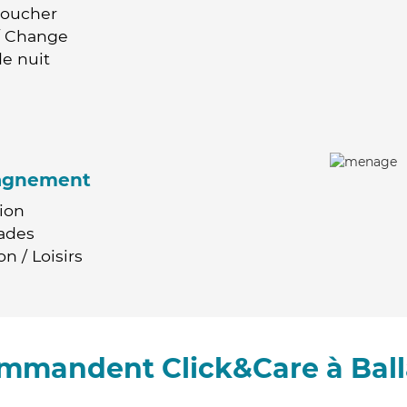
Coucher
 / Change
e nuit
agnement
ion
ades
n / Loisirs
ommandent Click&Care à Bal