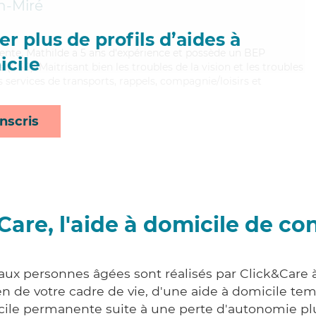
n-Miré
r plus de profils d’aides à
lente, Mathilde a 5 ans d'expérience et possède un BEP
cile
s (CSS). Maitrisant bien les troubles de la vision et les troubles
 services de transports, rappels, compagnie/loisirs et
nscris
Care, l'aide à domicile de co
 aux personnes âgées sont réalisés par Click&Care à
 de votre cadre de vie, d'une aide à domicile tem
cile permanente suite à une perte d'autonomie pl