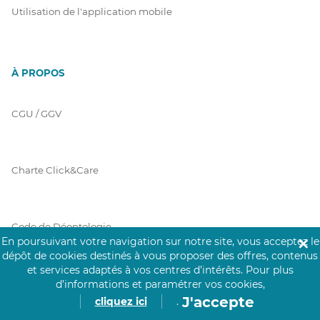
Utilisation de l'application mobile
À PROPOS
CGU / GGV
Charte Click&Care
Code de Déontologie
En poursuivant votre navigation sur notre site, vous acceptez le
✕
dépôt de cookies destinés à vous proposer des offres, contenus
et services adaptés à vos centres d’intérêts.
Pour plus
Mentions Légales
d’informations et paramétrer vos cookies,
J'accepte
cliquez ici
.