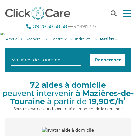
T
o
g
09 78 38 38 38
— 9h-19h 7j/7
g
l
Accueil
Recherche aide à domicile
Centre-Val de Loire
Indre-et-Loire
Mazières-de-Touraine
e
n
a
Rechercher
v
i
g
a
72 aides à domicile
t
peuvent intervenir
à Mazières-de-
i
o
*
Touraine
à partir de
19,90€/h
n
Sous réserve de leur disponibilité au moment de la demande